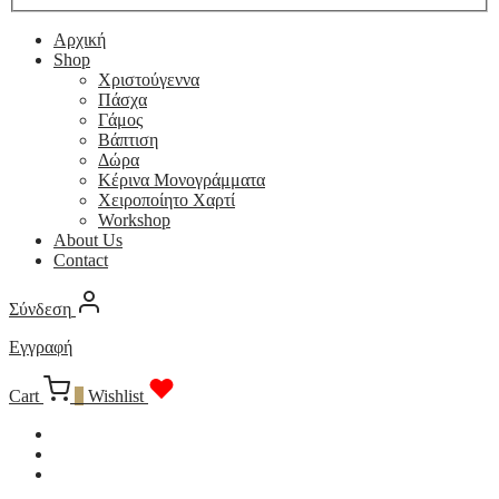
Αρχική
Shop
Χριστούγεννα
Πάσχα
Γάμος
Βάπτιση
Δώρα
Κέρινα Μονογράμματα
Χειροποίητο Χαρτί
Workshop
About Us
Contact
Σύνδεση
Εγγραφή
Cart
0
Wishlist