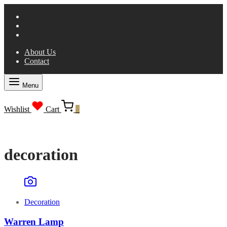
About Us
Contact
Menu
Wishlist
Cart
0
decoration
Decoration
Warren Lamp