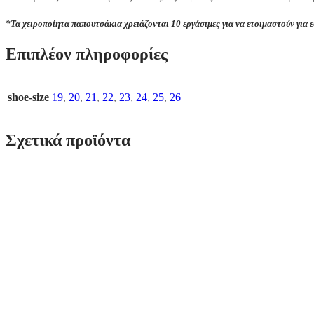
*Τα χ
ειροποίητα παπουτσάκια
χρειάζονται 10 εργάσιμες για να ετοιμαστούν για 
Επιπλέον πληροφορίες
shoe-size
19
,
20
,
21
,
22
,
23
,
24
,
25
,
26
Σχετικά προϊόντα