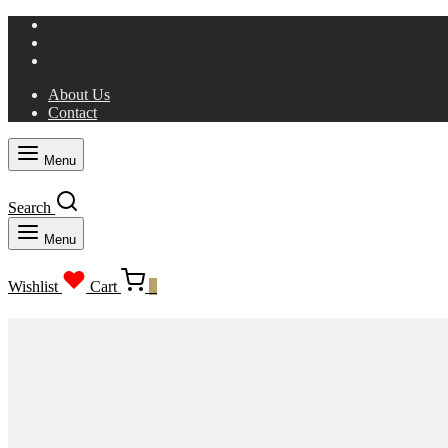
About Us
Contact
Menu
Search
Menu
Wishlist
Cart
0