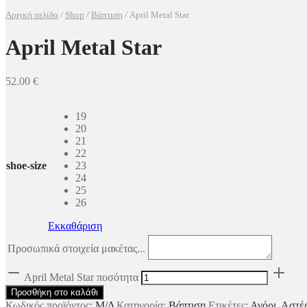
Αρχική σελίδα
/
Shop
/
Βάπτιση
/
April Metal Star
April Metal Star
52.00
€
19
20
21
22
shoe-size
23
24
25
26
Εκκαθάριση
Προσωπικά στοιχεία μακέτας...
April Metal Star ποσότητα
Προσθήκη στο καλάθι
Κωδικός προϊόντος:
Μ/Δ
Κατηγορία:
Βάπτιση
Ετικέτες:
Αγόρι
,
Αστέ