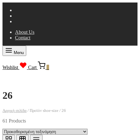
About Us
Contact
Menu
Wishlist
Cart
0
26
Αρχική σελίδα
/
Προϊόν shoe-size
/
26
61 Products