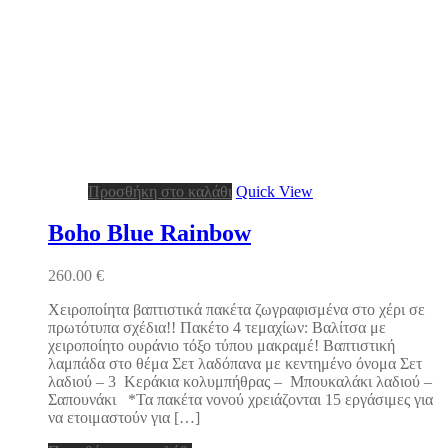
Προσθήκη στο καλάθι
Quick View
Boho Blue Rainbow
260.00
€
Χειροποίητα βαπτιστικά πακέτα ζωγραφισμένα στο χέρι σε
πρωτότυπα σχέδια!! Πακέτo 4 τεμαχίων: Βαλίτσα με
χειροποίητo ουράνιο τόξο τύπου μακραμέ! Βαπτιστική
λαμπάδα στο θέμα Σετ λαδόπανα με κεντημένο όνομα Σετ
λαδιού – 3 Κεράκια κολυμπήθρας – Μπουκαλάκι λαδιού –
Σαπουνάκι *Τα πακέτα νονού χρειάζονται 15 εργάσιμες για
να ετοιμαστούν για […]