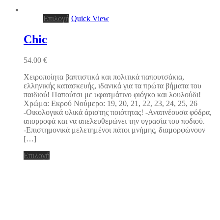
Αυτό
Επιλογή
Quick View
το
προϊόν
Chic
έχει
πολλαπλές
54.00
€
παραλλαγές.
Οι
Χειροποίητα βαπτιστικά και πολιτικά παπουτσάκια,
επιλογές
ελληνικής κατασκευής, ιδανικά για τα πρώτα βήματα του
μπορούν
παιδιού! Παπούτσι με υφασμάτινο φιόγκο και λουλούδι!
να
Χρώμα: Εκρού Νούμερο: 19, 20, 21, 22, 23, 24, 25, 26
επιλεγούν
-Οικολογικά υλικά άριστης ποιότητας! -Αναπνέουσα φόδρα,
στη
απορροφά και να απελευθερώνει την υγρασία του ποδιού.
σελίδα
-Επιστημονικά μελετημένοι πάτοι μνήμης, διαμορφώνουν
του
[…]
προϊόντος
Αυτό
Επιλογή
το
προϊόν
έχει
πολλαπλές
παραλλαγές.
Οι
επιλογές