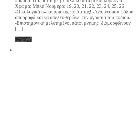
παιδιού! Παπούτσι με μεταλλικό αστέρι και κορδόνια!
να
Χρώμα: Μπλε Νούμερο: 19, 20, 21, 22, 23, 24, 25, 26
επιλεγούν
-Οικολογικά υλικά άριστης ποιότητας! -Αναπνέουσα φόδρα,
στη
απορροφά και να απελευθερώνει την υγρασία του ποδιού.
σελίδα
-Επιστημονικά μελετημένοι πάτοι μνήμης, διαμορφώνουν
του
[…]
προϊόντος
Αυτό
Επιλογή
το
προϊόν
έχει
πολλαπλές
παραλλαγές.
Οι
επιλογές
μπορούν
να
επιλεγούν
στη
σελίδα
του
προϊόντος