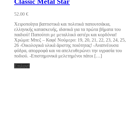
Classic Metal Star
έχει
πολλαπλές
52.00
€
παραλλαγές.
Οι
Χειροποίητα βαπτιστικά και πολιτικά παπουτσάκια,
επιλογές
ελληνικής κατασκευής, ιδανικά για τα πρώτα βήματα του
μπορούν
παιδιού! Παπούτσι με μεταλλικό αστέρι και κορδόνια!
να
Χρώμα: Μπεζ – Καφέ Νούμερο: 19, 20, 21, 22, 23, 24, 25,
επιλεγούν
26 -Οικολογικά υλικά άριστης ποιότητας! -Αναπνέουσα
στη
φόδρα, απορροφά και να απελευθερώνει την υγρασία του
σελίδα
ποδιού. -Επιστημονικά μελετημένοι πάτοι […]
του
προϊόντος
Αυτό
Επιλογή
το
προϊόν
έχει
πολλαπλές
παραλλαγές.
Οι
επιλογές
μπορούν
να
επιλεγούν
στη
σελίδα