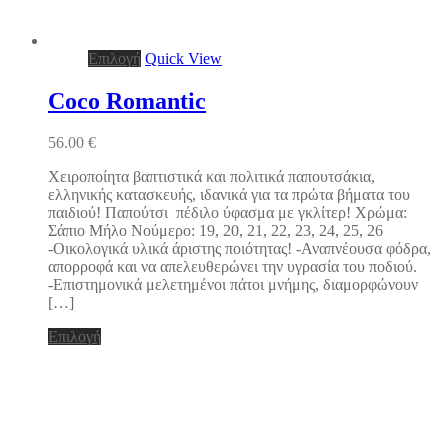
Αυτό
Επιλογή
Quick View
το
προϊόν
Coco Romantic
έχει
πολλαπλές
56.00
€
παραλλαγές.
Οι
Χειροποίητα βαπτιστικά και πολιτικά παπουτσάκια,
επιλογές
ελληνικής κατασκευής, ιδανικά για τα πρώτα βήματα του
μπορούν
παιδιού! Παπούτσι πέδιλο ύφασμα με γκλίτερ! Χρώμα:
να
Σάπιο Μήλο Νούμερο: 19, 20, 21, 22, 23, 24, 25, 26
επιλεγούν
-Οικολογικά υλικά άριστης ποιότητας! -Αναπνέουσα φόδρα,
στη
απορροφά και να απελευθερώνει την υγρασία του ποδιού.
σελίδα
-Επιστημονικά μελετημένοι πάτοι μνήμης, διαμορφώνουν
του
[…]
προϊόντος
Αυτό
Επιλογή
το
προϊόν
έχει
πολλαπλές
παραλλαγές.
Οι