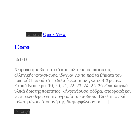
Αυτό
Επιλογή
Quick View
το
προϊόν
Coco
έχει
πολλαπλές
56.00
€
παραλλαγές.
Οι
Χειροποίητα βαπτιστικά και πολιτικά παπουτσάκια,
επιλογές
ελληνικής κατασκευής, ιδανικά για τα πρώτα βήματα του
μπορούν
παιδιού! Παπούτσι πέδιλο ύφασμα με γκλίτερ! Χρώμα:
να
Εκρού Νούμερο: 19, 20, 21, 22, 23, 24, 25, 26 -Οικολογικά
επιλεγούν
υλικά άριστης ποιότητας! -Αναπνέουσα φόδρα, απορροφά και
στη
να απελευθερώνει την υγρασία του ποδιού. -Επιστημονικά
σελίδα
μελετημένοι πάτοι μνήμης, διαμορφώνουν το […]
του
προϊόντος
Αυτό
Επιλογή
το
προϊόν
έχει
πολλαπλές