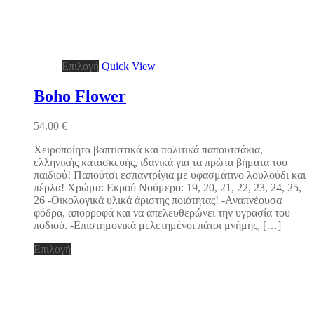
Αυτό
Επιλογή
Quick View
το
προϊόν
Boho Flower
έχει
πολλαπλές
54.00
€
παραλλαγές.
Οι
Χειροποίητα βαπτιστικά και πολιτικά παπουτσάκια,
επιλογές
ελληνικής κατασκευής, ιδανικά για τα πρώτα βήματα του
μπορούν
παιδιού! Παπούτσι εσπαντρίγια με υφασμάτινo λουλούδι και
να
πέρλα! Χρώμα: Εκρού Νούμερο: 19, 20, 21, 22, 23, 24, 25,
επιλεγούν
26 -Οικολογικά υλικά άριστης ποιότητας! -Αναπνέουσα
στη
φόδρα, απορροφά και να απελευθερώνει την υγρασία του
σελίδα
ποδιού. -Επιστημονικά μελετημένοι πάτοι μνήμης, […]
του
προϊόντος
Αυτό
Επιλογή
το
προϊόν
έχει
πολλαπλές
παραλλαγές.