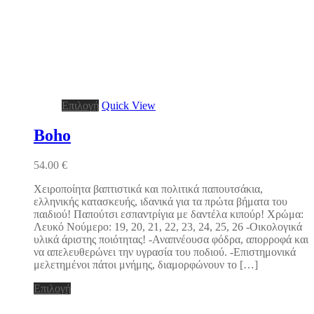
Αυτό
Επιλογή
Quick View
το
προϊόν
Boho
έχει
πολλαπλές
54.00
€
παραλλαγές.
Οι
Χειροποίητα βαπτιστικά και πολιτικά παπουτσάκια,
επιλογές
ελληνικής κατασκευής, ιδανικά για τα πρώτα βήματα του
μπορούν
παιδιού! Παπούτσι εσπαντρίγια με δαντέλα κιπούρ! Χρώμα:
να
Λευκό Νούμερο: 19, 20, 21, 22, 23, 24, 25, 26 -Οικολογικά
επιλεγούν
υλικά άριστης ποιότητας! -Αναπνέουσα φόδρα, απορροφά και
στη
να απελευθερώνει την υγρασία του ποδιού. -Επιστημονικά
σελίδα
μελετημένοι πάτοι μνήμης, διαμορφώνουν το […]
του
προϊόντος
Αυτό
Επιλογή
το
προϊόν