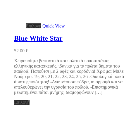
Αυτό
Επιλογή
Quick View
το
προϊόν
Blue White Star
έχει
πολλαπλές
52.00
€
παραλλαγές.
Οι
Χειροποίητα βαπτιστικά και πολιτικά παπουτσάκια,
επιλογές
ελληνικής κατασκευής, ιδανικά για τα πρώτα βήματα του
μπορούν
παιδιού! Παπούτσι με 2 υφές και κορδόνια! Χρώμα: Μπλε
να
Νούμερο: 19, 20, 21, 22, 23, 24, 25, 26 -Οικολογικά υλικά
επιλεγούν
άριστης ποιότητας! -Αναπνέουσα φόδρα, απορροφά και να
στη
απελευθερώνει την υγρασία του ποδιού. -Επιστημονικά
σελίδα
μελετημένοι πάτοι μνήμης, διαμορφώνουν […]
του
προϊόντος
Αυτό
Επιλογή
το
προϊόν
έχει
πολλαπλές
παραλλαγές.