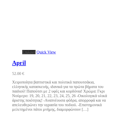
Αυτό
Επιλογή
Quick View
το
προϊόν
April
έχει
πολλαπλές
52.00
€
παραλλαγές.
Οι
Χειροποίητα βαπτιστικά και πολιτικά παπουτσάκια,
επιλογές
ελληνικής κατασκευής, ιδανικά για τα πρώτα βήματα του
μπορούν
παιδιού! Παπούτσι με 2 υφές και κορδόνια! Χρώμα: Γκρι
να
Νούμερο: 19, 20, 21, 22, 23, 24, 25, 26 -Οικολογικά υλικά
επιλεγούν
άριστης ποιότητας! -Αναπνέουσα φόδρα, απορροφά και να
στη
απελευθερώνει την υγρασία του ποδιού. -Επιστημονικά
σελίδα
μελετημένοι πάτοι μνήμης, διαμορφώνουν […]
του