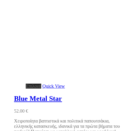
Αυτό
Επιλογή
Quick View
το
προϊόν
Blue Metal Star
έχει
πολλαπλές
52.00
€
παραλλαγές.
Οι
Χειροποίητα βαπτιστικά και πολιτικά παπουτσάκια,
επιλογές
ελληνικής κατασκευής, ιδανικά για τα πρώτα βήματα του
μπορούν