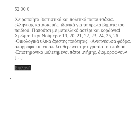
πολλαπλές
52.00
€
παραλλαγές.
Οι
Χειροποίητα βαπτιστικά και πολιτικά παπουτσάκια,
επιλογές
ελληνικής κατασκευής, ιδανικά για τα πρώτα βήματα του
μπορούν
παιδιού! Παπούτσι με μεταλλικό αστέρι και κορδόνια!
να
Χρώμα: Γκρι Νούμερο: 19, 20, 21, 22, 23, 24, 25, 26
επιλεγούν
-Οικολογικά υλικά άριστης ποιότητας! -Αναπνέουσα φόδρα,
στη
απορροφά και να απελευθερώνει την υγρασία του ποδιού.
σελίδα
-Επιστημονικά μελετημένοι πάτοι μνήμης, διαμορφώνουν
του
[…]
προϊόντος
Αυτό
Επιλογή
το
προϊόν
έχει
πολλαπλές
παραλλαγές.
Οι
επιλογές
μπορούν
να
επιλεγούν
στη
σελίδα