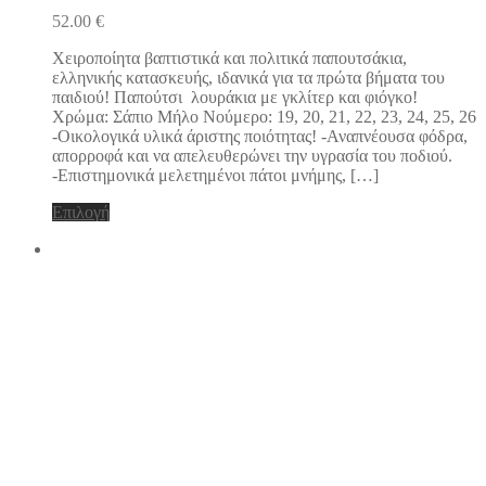
πολλαπλές
52.00
€
παραλλαγές.
Οι
Χειροποίητα βαπτιστικά και πολιτικά παπουτσάκια,
επιλογές
ελληνικής κατασκευής, ιδανικά για τα πρώτα βήματα του
μπορούν
παιδιού! Παπούτσι λουράκια με γκλίτερ και φιόγκο!
να
Χρώμα: Σάπιο Μήλο Νούμερο: 19, 20, 21, 22, 23, 24, 25, 26
επιλεγούν
-Οικολογικά υλικά άριστης ποιότητας! -Αναπνέουσα φόδρα,
στη
απορροφά και να απελευθερώνει την υγρασία του ποδιού.
σελίδα
-Επιστημονικά μελετημένοι πάτοι μνήμης, […]
του
προϊόντος
Αυτό
Επιλογή
το
προϊόν
έχει
πολλαπλές
παραλλαγές.
Οι
επιλογές
μπορούν
να
επιλεγούν
στη
σελίδα
του
προϊόντος