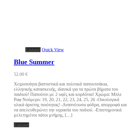
Αυτό
Επιλογή
Quick View
το
προϊόν
Blue Summer
έχει
πολλαπλές
52.00
€
παραλλαγές.
Οι
Χειροποίητα βαπτιστικά και πολιτικά παπουτσάκια,
επιλογές
ελληνικής κατασκευής, ιδανικά για τα πρώτα βήματα του
μπορούν
παιδιού! Παπούτσι με 2 υφές και κορδόνια! Χρώμα: Μπλε
να
Ραφ Νούμερο: 19, 20, 21, 22, 23, 24, 25, 26 -Οικολογικά
επιλεγούν
υλικά άριστης ποιότητας! -Αναπνέουσα φόδρα, απορροφά και
στη
να απελευθερώνει την υγρασία του ποδιού. -Επιστημονικά
σελίδα
μελετημένοι πάτοι μνήμης, […]
του
προϊόντος
Αυτό
Επιλογή