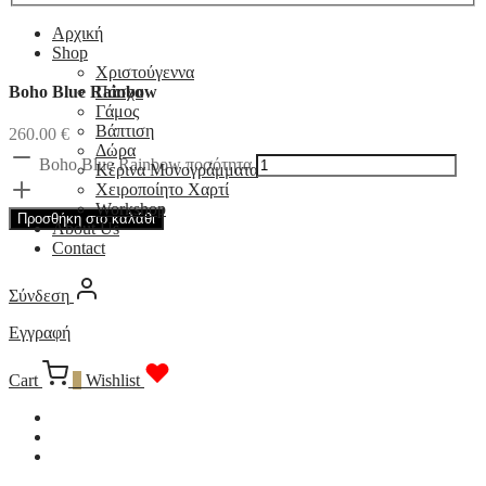
Αρχική
Shop
Χριστούγεννα
Boho Blue Rainbow
Πάσχα
Γάμος
Βάπτιση
260.00
€
Δώρα
Boho Blue Rainbow ποσότητα
Κέρινα Μονογράμματα
Χειροποίητο Χαρτί
Workshop
Προσθήκη στο καλάθι
About Us
Contact
Σύνδεση
Εγγραφή
Cart
0
Wishlist