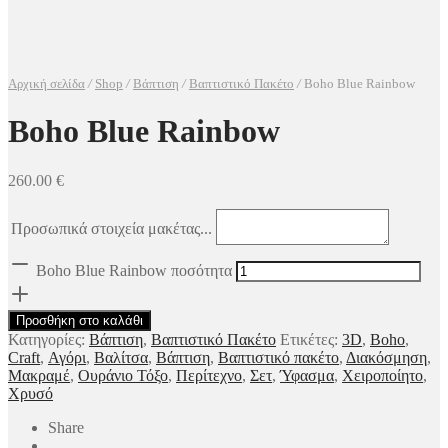
Αρχική σελίδα
/
Shop
/
Βάπτιση
/
Βαπτιστικό Πακέτο
/
Boho Blue Rainbow
Boho Blue Rainbow
260.00
€
Προσωπικά στοιχεία μακέτας...
Boho Blue Rainbow ποσότητα
Προσθήκη στο καλάθι
Κατηγορίες:
Βάπτιση
,
Βαπτιστικό Πακέτο
Ετικέτες:
3D
,
Boho
,
Craft
,
Αγόρι
,
Βαλίτσα
,
Βάπτιση
,
Βαπτιστικό πακέτο
,
Διακόσμηση
,
Μακραμέ
,
Ουράνιο Τόξο
,
Περίτεχνο
,
Σετ
,
Ύφασμα
,
Χειροποίητο
,
Χρυσό
Share