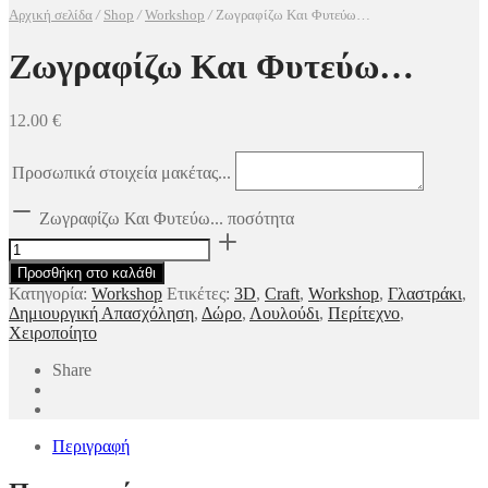
Αρχική σελίδα
/
Shop
/
Workshop
/
Ζωγραφίζω Και Φυτεύω…
Ζωγραφίζω Και Φυτεύω…
12.00
€
Προσωπικά στοιχεία μακέτας...
Ζωγραφίζω Και Φυτεύω... ποσότητα
Προσθήκη στο καλάθι
Κατηγορία:
Workshop
Ετικέτες:
3D
,
Craft
,
Workshop
,
Γλαστράκι
,
Δημιουργική Απασχόληση
,
Δώρο
,
Λουλούδι
,
Περίτεχνο
,
Χειροποίητο
Share
Περιγραφή