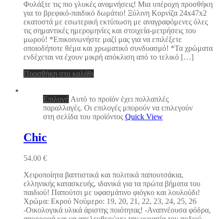
Φυλάξτε τις πιο γλυκές αναμνήσεις! Μια υπέροχη προσθήκη
για το βρεφικό-παιδικό δωμάτιο! Ξύλινη Κορνίζα 24x47x2
εκατοστά με εσωτερική εκτύπωση με αναγραφόμενες όλες
τις σημαντικές ημερομηνίες και στοιχεία-μετρήσεις του
μωρού! *Επικοινωνήστε μαζί μας για να επιλέξετε
οποιοδήποτε θέμα και χρωματικό συνδυασμό! *Τα χρώματα
ενδέχεται να έχουν μικρή απόκλιση από το τελικό […]
Προσθήκη στο καλάθι
Επιλογή
Αυτό το προϊόν έχει πολλαπλές
παραλλαγές. Οι επιλογές μπορούν να επιλεγούν
στη σελίδα του προϊόντος
Quick View
Chic
54.00
€
Χειροποίητα βαπτιστικά και πολιτικά παπουτσάκια,
ελληνικής κατασκευής, ιδανικά για τα πρώτα βήματα του
παιδιού! Παπούτσι με υφασμάτινο φιόγκο και λουλούδι!
Χρώμα: Εκρού Νούμερο: 19, 20, 21, 22, 23, 24, 25, 26
-Οικολογικά υλικά άριστης ποιότητας! -Αναπνέουσα φόδρα,
απορροφά και να απελευθερώνει την υγρασία του ποδιού.