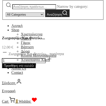
Narrow by category:
Αναζήτηση
Αρχική
Shop
Χριστούγεννα
Ζωγραφίζω Και Φυτεύω...
Πάσχα
Γάμος
Βάπτιση
12.00
€
Δώρα
Ζωγραφίζω Και Φυτεύω... ποσότητα
Κέρινα Μονογράμματα
Χειροποίητο Χαρτί
Workshop
Προσθήκη στο καλάθι
About Us
Contact
Σύνδεση
Εγγραφή
Cart
0
Wishlist