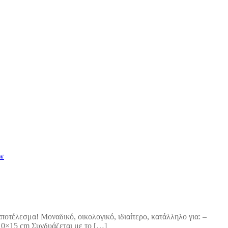
ew
ποτέλεσμα! Μοναδικό, οικολογικό, ιδιαίτερο, κατάλληλο για: –
 10×15 cm Συνδυάζεται με το […]