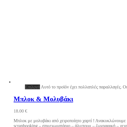
Επιλογή
Αυτό το προϊόν έχει πολλαπλές παραλλαγές. Οι
Μπλοκ & Μολυβάκι
18.00
€
Μπλοκ με μολυβάκι από χειροποίητο χαρτί ! Ανακυκλώνουμε μό
scrapbooking – σημειωματάριο – άλμπουμ – ζωγραφική – χειρο