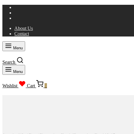
About Us
Contact
Menu
Search
Menu
Wishlist
Cart
0