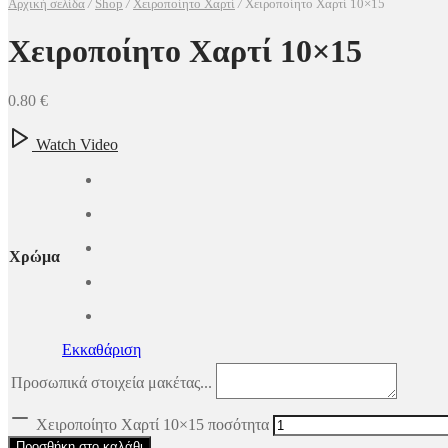
Αρχική σελίδα
/
Shop
/
Χειροποίητο Χαρτί
/
Χειροποίητο Χαρτί 10×15
Χειροποίητο Χαρτί 10×15
0.80
€
Watch Video
Χρώμα
Εκκαθάριση
Προσωπικά στοιχεία μακέτας...
Χειροποίητο Χαρτί 10×15 ποσότητα
Προσθήκη στο καλάθι