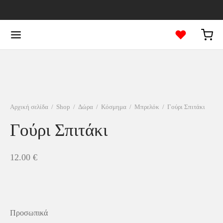
Αρχική σελίδα
/
Shop
/
Δώρα
/
Κόσμημα
/
Μπρελόκ
/
Γούρι Σπιτάκι
Γούρι Σπιτάκι
12.00
€
Προσωπικά