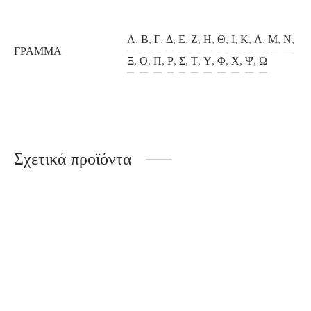
Α
,
Β
,
Γ
,
Δ
,
Ε
,
Ζ
,
Η
,
Θ
,
Ι
,
Κ
,
Λ
,
Μ
,
Ν
,
ΓΡΆΜΜΑ
Ξ
,
Ο
,
Π
,
Ρ
,
Σ
,
Τ
,
Υ
,
Φ
,
Χ
,
Ψ
,
Ω
Σχετικά προϊόντα
Ουράνιο Τόξο
Μονόκερος
15.00
€
75.00
€