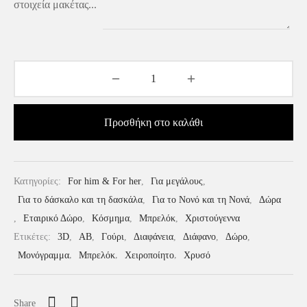
στοιχεία μακέτας...
Προσθήκη στο καλάθι
Κατηγορίες:
For him & For her
,
Για μεγάλους
,
Για το δάσκαλο και τη δασκάλα
,
Για το Νονό και τη Νονά
,
Δώρα
,
Εταιρικό Δώρο
,
Κόσμημα
,
Μπρελόκ
,
Χριστούγεννα
Ετικέτες:
3D
,
AB
,
Γούρι
,
Διαφάνεια
,
Διάφανο
,
Δώρο
,
Μονόγραμμα
,
Μπρελόκ
,
Χειροποίητο
,
Χρυσό
Share