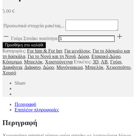
5.00
€
Προσωπικά στοιχεία μακέτας...
Γούρι Σπιτάκι ποσότητα
Προσθήκη στο καλάθι
Κατηγορίες:
For him & For her
,
Για μεγάλους
,
Για το δάσκαλο και
τη δασκάλα
,
Για το Νονό και τη Νονά
,
Δώρα
,
Εταιρικό Δώρο
,
Κόσμημα
,
Μπρελόκ
,
Χριστούγεννα
Ετικέτες:
3D
,
AB
,
Γούρι
,
Διαφάνεια
,
Διάφανο
,
Δώρο
,
Μονόγραμμα
,
Μπρελόκ
,
Χειροποίητο
,
Χρυσό
Share
Περιγραφή
Επιπλέον πληροφορίες
Περιγραφή
Χειροποίητο minimal γύψινο γούρι σπιτάκι με λεπτομέρεια δέρμα