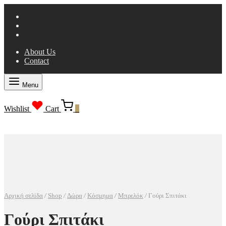
About Us
Contact
Menu
Wishlist
Cart
0
Αρχική σελίδα
/
Shop
/
Δώρα
/
Κόσμημα
/
Μπρελόκ
/
Γούρι Σπιτάκι
Γούρι Σπιτάκι