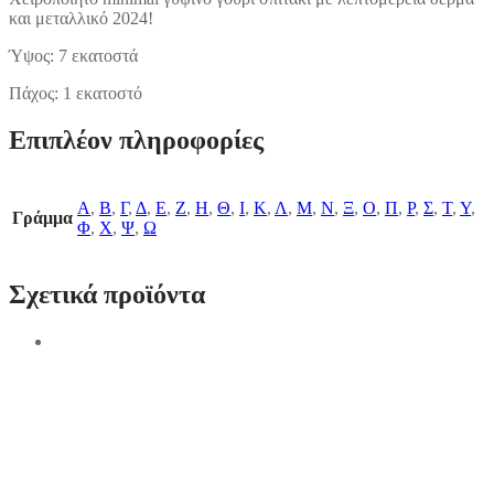
και μεταλλικό 2024!
Ύψος: 7 εκατοστά
Πάχος: 1 εκατοστό
Επιπλέον πληροφορίες
Α
,
Β
,
Γ
,
Δ
,
Ε
,
Ζ
,
Η
,
Θ
,
Ι
,
Κ
,
Λ
,
Μ
,
Ν
,
Ξ
,
Ο
,
Π
,
Ρ
,
Σ
,
Τ
,
Υ
,
Γράμμα
Φ
,
Χ
,
Ψ
,
Ω
Σχετικά προϊόντα