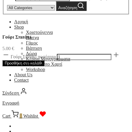
Αναζήτηση
Αρχική
Shop
Χριστούγεννα
Γούρι Σπιτάκι
Πάσχα
Γάμος
Βάπτιση
5.00
€
Δώρα
Γούρι Σπιτάκι ποσότητα
Κέρινα Μονογράμματα
Προσθήκη στο καλάθι
Χειροποίητο Χαρτί
Workshop
About Us
Contact
Σύνδεση
Εγγραφή
Cart
0
Wishlist