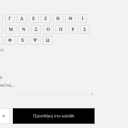
Γ
Δ
Ε
Ζ
Η
Θ
Ι
Μ
Ν
Ξ
Ο
Π
Ρ
Σ
Φ
Χ
Ψ
Ω
ση
ά
ακέτας...
Προσθήκη στο καλάθι