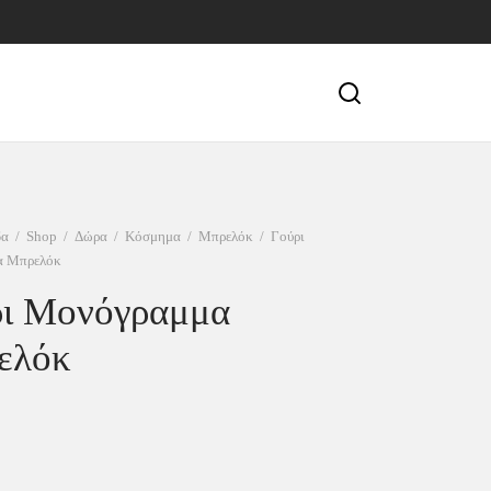
δα
/
Shop
/
Δώρα
/
Κόσμημα
/
Μπρελόκ
/
Γούρι
α Μπρελόκ
ρι Μονόγραμμα
ελόκ