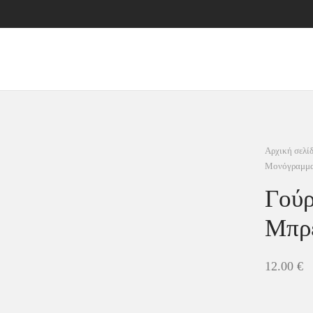
Αρχική σελί
Μονόγραμμ
Γού
Μπρ
12.00
€