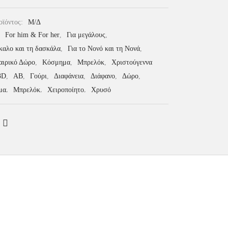
οϊόντος:
Μ/Δ
:
For him & For her
,
Για μεγάλους
,
καλο και τη δασκάλα
,
Για το Νονό και τη Νονά
,
αιρικό Δώρο
,
Κόσμημα
,
Μπρελόκ
,
Χριστούγεννα
3D
,
AB
,
Γούρι
,
Διαφάνεια
,
Διάφανο
,
Δώρο
,
μα
,
Μπρελόκ
,
Χειροποίητο
,
Χρυσό