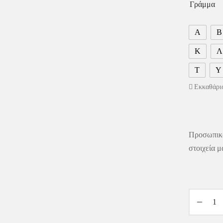
Γράμμα
Α
Β
Κ
Λ
Τ
Υ
Εκκαθάρι
Προσωπικ
στοιχεία μ