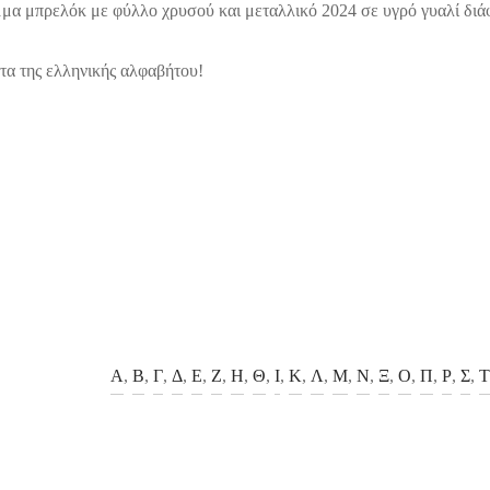
μα μπρελόκ με φύλλο χρυσού και μεταλλικό 2024 σε υγρό γυαλί διά
τα της ελληνικής αλφαβήτου!
Α
,
Β
,
Γ
,
Δ
,
Ε
,
Ζ
,
Η
,
Θ
,
Ι
,
Κ
,
Λ
,
Μ
,
Ν
,
Ξ
,
Ο
,
Π
,
Ρ
,
Σ
,
Τ