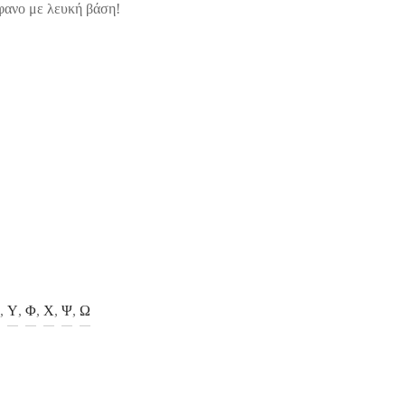
φανο με λευκή βάση!
,
Υ
,
Φ
,
Χ
,
Ψ
,
Ω