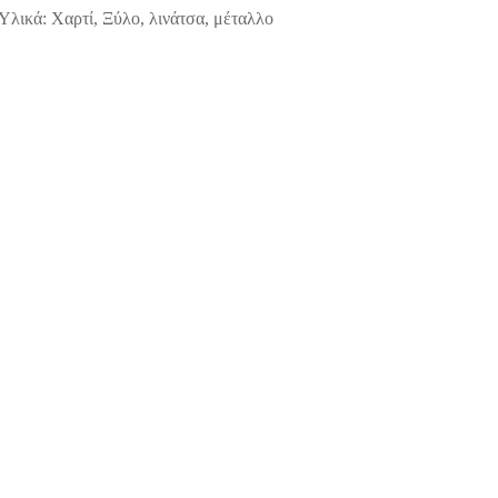
Υλικά: Χαρτί, Ξύλο, λινάτσα, μέταλλο