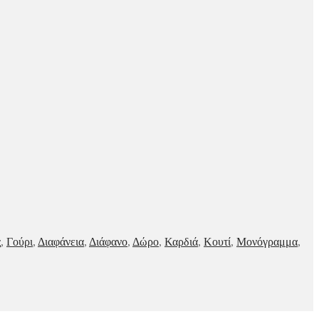
ς
,
Γούρι
,
Διαφάνεια
,
Διάφανο
,
Δώρο
,
Καρδιά
,
Κουτί
,
Μονόγραμμα
,