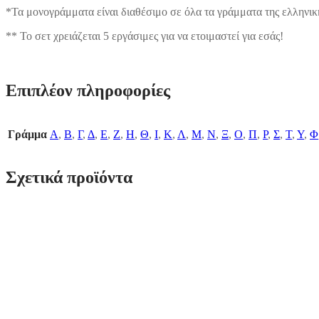
*Τα μονογράμματα είναι διαθέσιμο σε όλα τα γράμματα της ελληνι
** Το σετ χρειάζεται 5 εργάσιμες για να ετοιμαστεί για εσάς!
Επιπλέον πληροφορίες
Γράμμα
Α
,
Β
,
Γ
,
Δ
,
Ε
,
Ζ
,
Η
,
Θ
,
Ι
,
Κ
,
Λ
,
Μ
,
Ν
,
Ξ
,
Ο
,
Π
,
Ρ
,
Σ
,
Τ
,
Υ
,
Φ
Σχετικά προϊόντα