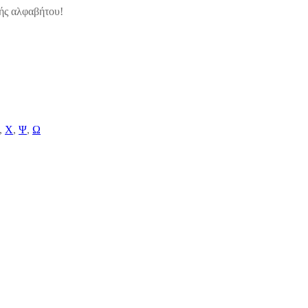
κής αλφαβήτου!
,
Χ
,
Ψ
,
Ω