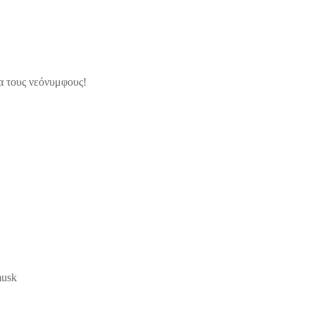
ια τους νεόνυμφους!
musk