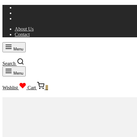
About Us
Contact
Menu
Search
Menu
Wishlist
Cart
0