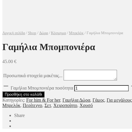
Αρχική σελίδα
/
Shop
/
Δώρα
/
Κόσμημα
/
Μπρελόκ
/
Γαμήλια Μπομπονιέρα
Γαμήλια Μπομπονιέρα
45.00
€
Προσωπικά στοιχεία μακέτας...
Γαμήλια Μπομπονιέρα ποσότητα
Προσθήκη στο καλάθι
Κατηγορίες:
For him & For her
,
Γαμήλια Δώρα
,
Γάμος
,
Για μεγάλους
Μπρελόκ
,
Περίτεχνο
,
Σετ
,
Χειροποίητο
,
Χρυσό
Share