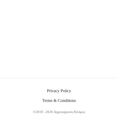
Μονόκερος
Ουράνιο Τόξο
75.00
€
15.00
€
Ουράνιο Τόξο
Ουράνιο Τόξο
15.00
€
15.00
€
Privacy Policy
Terms & Conditions
©2018 - 2026 Δημιουργικός Κόσμος