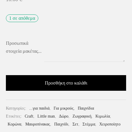
1 σε απόθεμα
Προσωπικά
στοιχεία μακέτας...
Προσθήκη στο καλάθι
Κατηγορίες:
...για παιδιά
,
Για μικρούς
,
Παιχνίδια
Ετικέτες:
Craft
,
Little man
,
Δώρο
,
Ζωγραφική
,
Κιμωλία
,
Κορώνα
,
Μαυροπίνακας
,
Παιχνίδι
,
Σετ
,
Στέμμα
,
Χειροποίητο