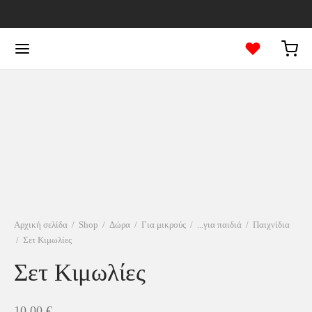
Αρχική σελίδα
/
Shop
/
Δώρα
/
Για μικρούς
/
...για παιδιά
/
Παιχνίδια
/
Σετ Κιμωλίες
Σετ Κιμωλίες
10.00
€