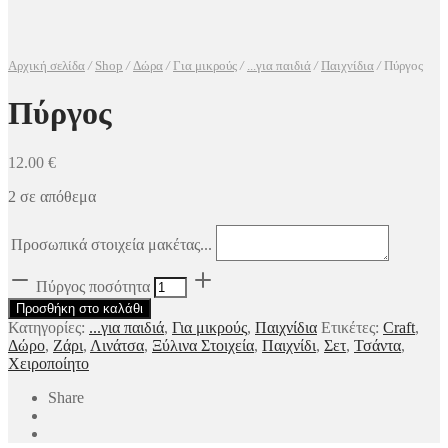
Αρχική σελίδα
/
Shop
/
Δώρα
/
Για μικρούς
/
...για παιδιά
/
Παιχνίδια
/
Πύργος
Πύργος
12.00
€
2 σε απόθεμα
Προσωπικά στοιχεία μακέτας...
Πύργος ποσότητα
Προσθήκη στο καλάθι
Κατηγορίες:
...για παιδιά
,
Για μικρούς
,
Παιχνίδια
Ετικέτες:
Craft
,
Δώρο
,
Ζάρι
,
Λινάτσα
,
Ξύλινα Στοιχεία
,
Παιχνίδι
,
Σετ
,
Τσάντα
,
Χειροποίητο
Share