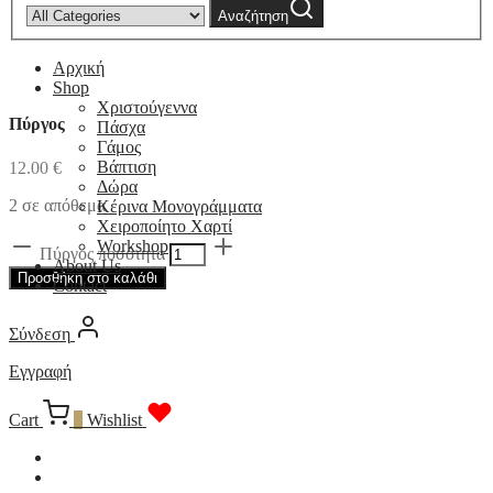
Αναζήτηση
Αρχική
Shop
Χριστούγεννα
Πύργος
Πάσχα
Γάμος
Βάπτιση
12.00
€
Δώρα
2 σε απόθεμα
Κέρινα Μονογράμματα
Χειροποίητο Χαρτί
Workshop
Πύργος ποσότητα
About Us
Προσθήκη στο καλάθι
Contact
Σύνδεση
Εγγραφή
Cart
0
Wishlist