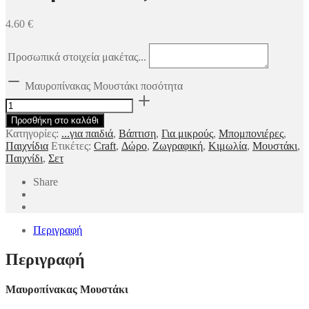
4.60
€
Προσωπικά στοιχεία μακέτας...
Μαυροπίνακας Μουστάκι ποσότητα
Προσθήκη στο καλάθι
Κατηγορίες:
...για παιδιά
,
Βάπτιση
,
Για μικρούς
,
Μπομπονιέρες
,
Παιχνίδια
Ετικέτες:
Craft
,
Δώρο
,
Ζωγραφική
,
Κιμωλία
,
Μουστάκι
,
Παιχνίδι
,
Σετ
Share
Περιγραφή
Περιγραφή
Μαυροπίνακας Μουστάκι