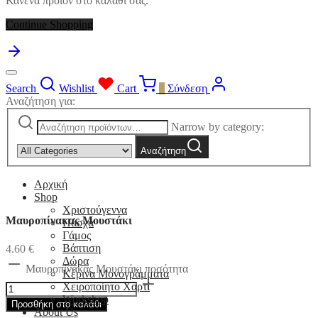
Κανένα προϊόν στο καλάθι σας.
Continue Shopping
Search
Wishlist
Cart
0
Σύνδεση
Αναζήτηση για:
Narrow by category:
Αναζήτηση
Αρχική
Shop
Χριστούγεννα
Μαυροπίνακας Μουστάκι
Πάσχα
Γάμος
Βάπτιση
4.60
€
Δώρα
Μαυροπίνακας Μουστάκι ποσότητα
Κέρινα Μονογράμματα
Χειροποίητο Χαρτί
Workshop
Προσθήκη στο καλάθι
About Us