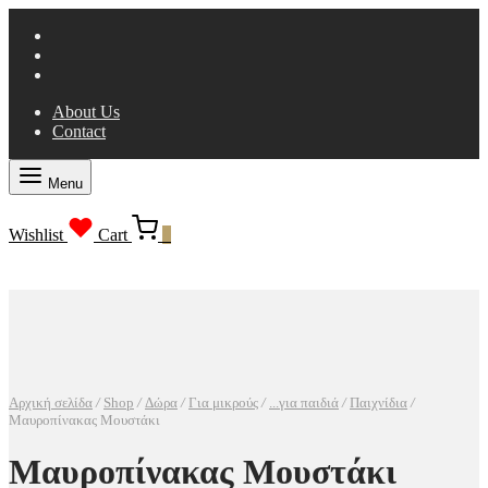
About Us
Contact
Menu
Wishlist
Cart
0
Αρχική σελίδα
/
Shop
/
Δώρα
/
Για μικρούς
/
...για παιδιά
/
Παιχνίδια
/
Μαυροπίνακας Μουστάκι
Μαυροπίνακας Μουστάκι