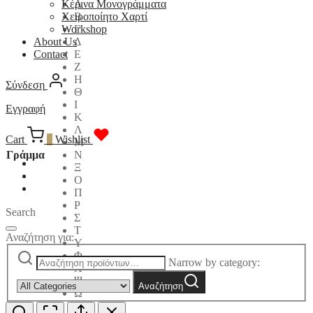
Α
Κέρινα Μονογράμματα
Β
Χειροποίητο Χαρτί
Γ
Workshop
Δ
About Us
Ε
Contact
Ζ
Η
Σύνδεση
Θ
Ι
Εγγραφή
Κ
Λ
Cart
0
Wishlist
Μ
Γράμμα
Ν
Ξ
Ο
Π
Ρ
Search
Σ
Τ
Αναζήτηση για:
Υ
Φ
Narrow by category:
Χ
Ψ
Αναζήτηση
Ω