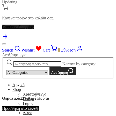
Updating…
Κανένα προϊόν στο καλάθι σας.
Continue Shopping
Search
Wishlist
Cart
0
Σύνδεση
Αναζήτηση για:
Narrow by category:
Αναζήτηση
Αρχική
Shop
Χριστούγεννα
Θεματικό Σετ Κερί-Κούπα
Πάσχα
Γάμος
Βάπτιση
Προσθήκη στο καλάθι
Δώρα