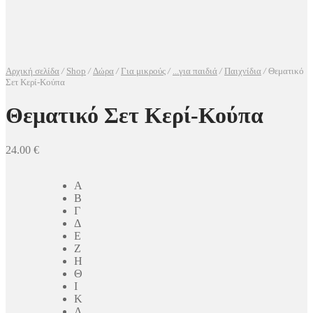
Αρχική σελίδα
/
Shop
/
Δώρα
/
Για μικρούς
/
...για παιδιά
/
Παιχνίδια
/
Θεματικό
Σετ Κερί-Κούπα
Θεματικό Σετ Κερί-Κούπα
24.00
€
Α
Β
Γ
Δ
Ε
Ζ
Η
Θ
Ι
Κ
Λ