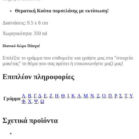
Θεματική Κούπα πορσελάνης με εκτύπωση!
Διαστάσεις: 9.5 x 8 cm
Χωρητικότητα: 350 ml
Ιδανικό δώρο Πάσχα!
Επιλέξτε το γράμμα που επιθυμείτε και γράψτε μας στα ”στοιχεία
μακέτας” το θέμα που σας αρέσει ή επικοινωνήστε μαζί μας!
Επιπλέον πληροφορίες
Α
,
Β
,
Γ
,
Δ
,
Ε
,
Ζ
,
Η
,
Θ
,
Ι
,
Κ
,
Λ
,
Μ
,
Ν
,
Ξ
,
Ο
,
Π
,
Ρ
,
Σ
,
Τ
,
Υ
,
Γράμμα
Φ
,
Χ
,
Ψ
,
Ω
Σχετικά προϊόντα