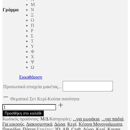
Μ
Γράμμα
Ν
Ξ
Ο
Π
Ρ
Σ
Τ
Υ
Φ
Χ
Ψ
Ω
Εκκαθάριση
Προσωπικά στοιχεία μακέτας...
Θεματικό Σετ Κερί-Κούπα ποσότητα
Προσθήκη στο καλάθι
Κωδικός προϊόντος:
Μ/Δ
Κατηγορίες:
...για μωράκια
,
...για παιδιά
,
Για μικρούς
,
Διακοσμητικά
,
Δώρα
,
Κερί
,
Κέρινα Μονογράμματα
,
Παιχνίδια
,
Πάσχα
Ετικέτες:
3D
,
AB
,
Craft
,
Δώρο
,
Κερί
,
Κουπα
,