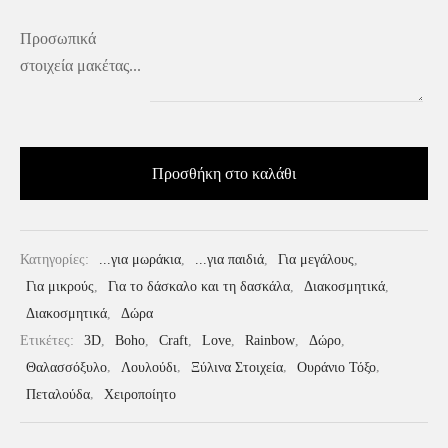
Προσωπικά
στοιχεία μακέτας...
Προσθήκη στο καλάθι
Κατηγορίες:
...για μωράκια
,
...για παιδιά
,
Για μεγάλους
,
Για μικρούς
,
Για το δάσκαλο και τη δασκάλα
,
Διακοσμητικά
,
Διακοσμητικά
,
Δώρα
Ετικέτες:
3D
,
Boho
,
Craft
,
Love
,
Rainbow
,
Δώρο
,
Θαλασσόξυλο
,
Λουλούδι
,
Ξύλινα Στοιχεία
,
Ουράνιο Τόξο
,
Πεταλούδα
,
Χειροποίητο