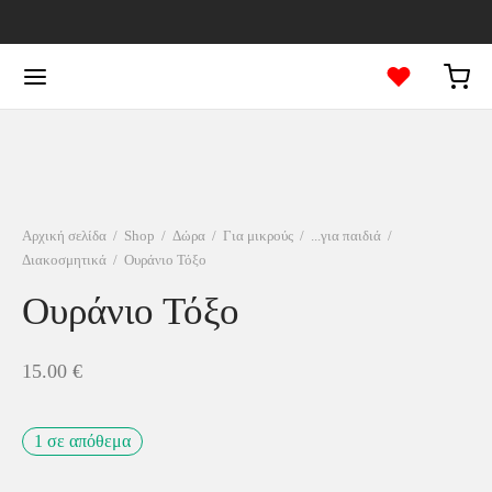
Αρχική σελίδα
/
Shop
/
Δώρα
/
Για μικρούς
/
...για παιδιά
/
Διακοσμητικά
/
Ουράνιο Τόξο
Ουράνιο Τόξο
15.00
€
1 σε απόθεμα