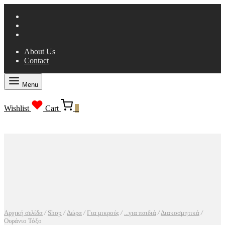
About Us
Contact
Menu
Wishlist
Cart
0
Αρχική σελίδα
/
Shop
/
Δώρα
/
Για μικρούς
/
...για παιδιά
/
Διακοσμητικά
/
Ουράνιο Τόξο