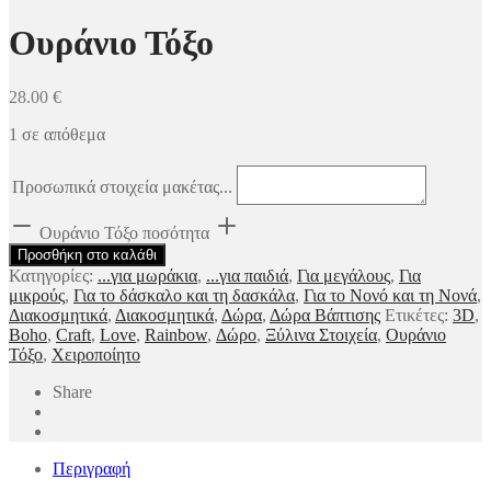
Ουράνιο Τόξο
28.00
€
1 σε απόθεμα
Προσωπικά στοιχεία μακέτας...
Ουράνιο Τόξο ποσότητα
Προσθήκη στο καλάθι
Κατηγορίες:
...για μωράκια
,
...για παιδιά
,
Για μεγάλους
,
Για
μικρούς
,
Για το δάσκαλο και τη δασκάλα
,
Για το Νονό και τη Νονά
,
Διακοσμητικά
,
Διακοσμητικά
,
Δώρα
,
Δώρα Βάπτισης
Ετικέτες:
3D
,
Boho
,
Craft
,
Love
,
Rainbow
,
Δώρο
,
Ξύλινα Στοιχεία
,
Ουράνιο
Τόξο
,
Χειροποίητο
Share
Περιγραφή