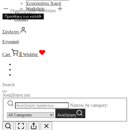
Χειροποίητο Χαρτί
Workshop
Ουράνιο Τόξο ποσότητα
About Us
Προσθήκη στο καλάθι
Contact
Σύνδεση
Εγγραφή
Cart
0
Wishlist
Search
Αναζήτηση για:
Narrow by category:
Αναζήτηση