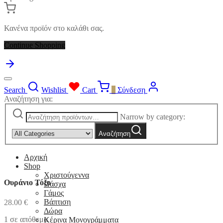
Κανένα προϊόν στο καλάθι σας.
Continue Shopping
Search
Wishlist
Cart
0
Σύνδεση
Αναζήτηση για:
Narrow by category:
Αναζήτηση
Αρχική
Shop
Χριστούγεννα
Ουράνιο Τόξο
Πάσχα
Γάμος
Βάπτιση
28.00
€
Δώρα
1 σε απόθεμα
Κέρινα Μονογράμματα