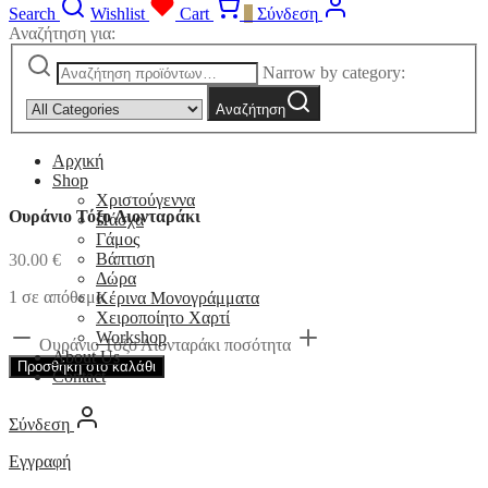
Search
Wishlist
Cart
0
Σύνδεση
Αναζήτηση για:
Narrow by category:
Αναζήτηση
Αρχική
Shop
Χριστούγεννα
Ουράνιο Τόξο Λιονταράκι
Πάσχα
Γάμος
Βάπτιση
30.00
€
Δώρα
1 σε απόθεμα
Κέρινα Μονογράμματα
Χειροποίητο Χαρτί
Workshop
Ουράνιο Τόξο Λιονταράκι ποσότητα
About Us
Προσθήκη στο καλάθι
Contact
Σύνδεση
Εγγραφή