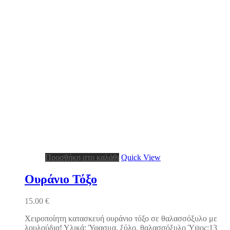
Προσθήκη στο καλάθι
Quick View
Ουράνιο Τόξο
15.00
€
Χειροποίητη κατασκευή ουράνιο τόξο σε θαλασσόξυλο με
λουλούδια! Υλικά: Ύφασμα, ξύλο, θαλασσόξυλο Ύψος:13