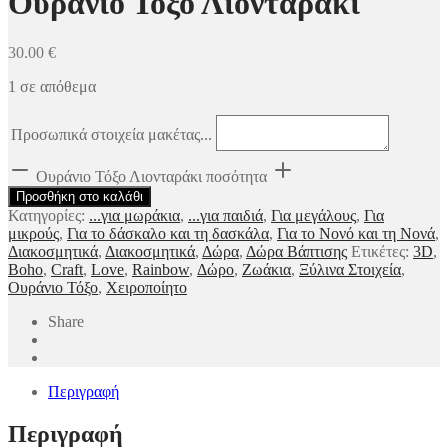
Ουράνιο Τόξο Λιονταράκι
30.00
€
1 σε απόθεμα
Προσωπικά στοιχεία μακέτας...
Ουράνιο Τόξο Λιονταράκι ποσότητα
Προσθήκη στο καλάθι
Κατηγορίες:
...για μωράκια
,
...για παιδιά
,
Για μεγάλους
,
Για
μικρούς
,
Για το δάσκαλο και τη δασκάλα
,
Για το Νονό και τη Νονά
,
Διακοσμητικά
,
Διακοσμητικά
,
Δώρα
,
Δώρα Βάπτισης
Ετικέτες:
3D
,
Boho
,
Craft
,
Love
,
Rainbow
,
Δώρο
,
Ζωάκια
,
Ξύλινα Στοιχεία
,
Ουράνιο Τόξο
,
Χειροποίητο
Share
Περιγραφή
Περιγραφή