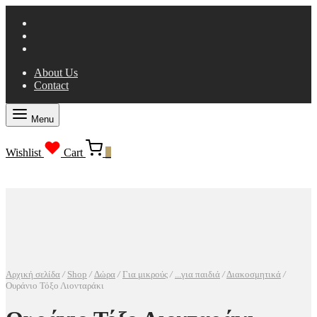
About Us
Contact
Menu
Wishlist
Cart
0
Αρχική σελίδα
/
Shop
/
Δώρα
/
Για μικρούς
/
...για παιδιά
/
Διακοσμητικά
/
Ουράνιο Τόξο Λιονταράκι