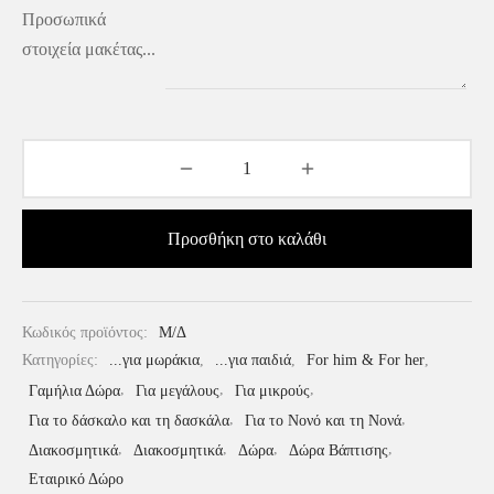
Προσωπικά
στοιχεία μακέτας...
Προσθήκη στο καλάθι
Κωδικός προϊόντος:
Μ/Δ
Κατηγορίες:
...για μωράκια
,
...για παιδιά
,
For him & For her
,
Γαμήλια Δώρα
,
Για μεγάλους
,
Για μικρούς
,
Για το δάσκαλο και τη δασκάλα
,
Για το Νονό και τη Νονά
,
Διακοσμητικά
,
Διακοσμητικά
,
Δώρα
,
Δώρα Βάπτισης
,
Εταιρικό Δώρο