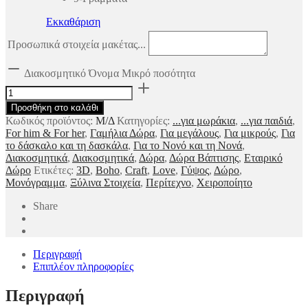
Εκκαθάριση
Προσωπικά στοιχεία μακέτας...
Διακοσμητικό Όνομα Μικρό ποσότητα
Προσθήκη στο καλάθι
Κωδικός προϊόντος:
Μ/Δ
Κατηγορίες:
...για μωράκια
,
...για παιδιά
,
For him & For her
,
Γαμήλια Δώρα
,
Για μεγάλους
,
Για μικρούς
,
Για
το δάσκαλο και τη δασκάλα
,
Για το Νονό και τη Νονά
,
Διακοσμητικά
,
Διακοσμητικά
,
Δώρα
,
Δώρα Βάπτισης
,
Εταιρικό
Δώρο
Ετικέτες:
3D
,
Boho
,
Craft
,
Love
,
Γύψος
,
Δώρο
,
Μονόγραμμα
,
Ξύλινα Στοιχεία
,
Περίτεχνο
,
Χειροποίητο
Share
Περιγραφή
Επιπλέον πληροφορίες
Περιγραφή