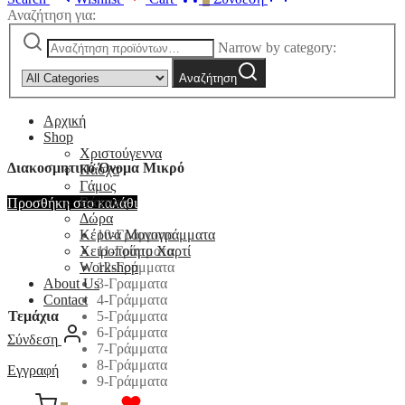
Αναζήτηση για:
Narrow by category:
Αναζήτηση
Αρχική
Shop
Χριστούγεννα
Διακοσμητικό Όνομα Μικρό
Πάσχα
Γάμος
Βάπτιση
Προσθήκη στο καλάθι
Δώρα
10-Γράμματα
Κέρινα Μονογράμματα
11-Γράμματα
Χειροποίητο Χαρτί
12-Γράμματα
Workshop
3-Γραμματα
About Us
4-Γράμματα
Contact
Τεμάχια
5-Γράμματα
6-Γράμματα
Σύνδεση
7-Γράμματα
8-Γράμματα
Εγγραφή
9-Γράμματα