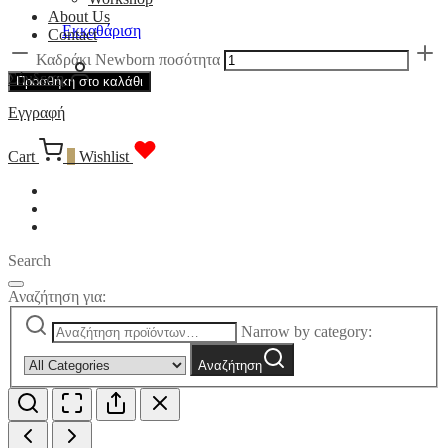
About Us
Εκκαθάριση
Contact
Καδράκι Newborn ποσότητα
Σύνδεση
Προσθήκη στο καλάθι
Εγγραφή
Cart
0
Wishlist
Search
Αναζήτηση για:
Narrow by category:
Αναζήτηση