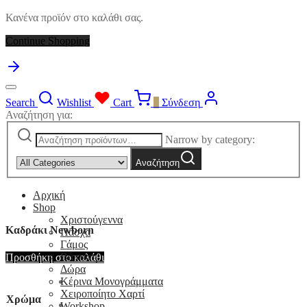
Κανένα προϊόν στο καλάθι σας.
Continue Shopping
Search
Wishlist
Cart
0
Σύνδεση
Αναζήτηση για:
Narrow by category:
Αναζήτηση
Αρχική
Shop
Χριστούγεννα
Καδράκι Newborn
Πάσχα
Γάμος
Βάπτιση
Προσθήκη στο καλάθι
Δώρα
Κέρινα Μονογράμματα
Χειροποίητο Χαρτί
Χρώμα
Workshop