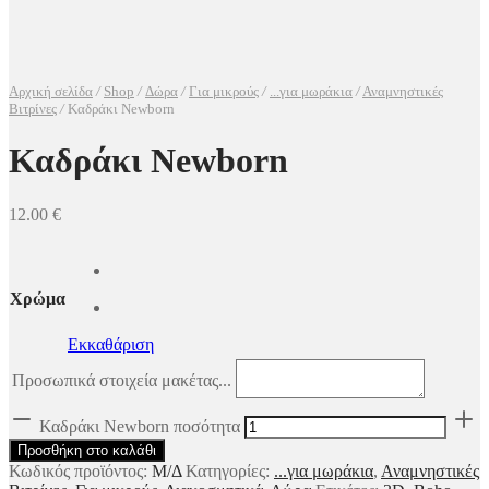
Αρχική σελίδα
/
Shop
/
Δώρα
/
Για μικρούς
/
...για μωράκια
/
Αναμνηστικές
Βιτρίνες
/
Καδράκι Newborn
Καδράκι Newborn
12.00
€
Χρώμα
Εκκαθάριση
Προσωπικά στοιχεία μακέτας...
Καδράκι Newborn ποσότητα
Προσθήκη στο καλάθι
Κωδικός προϊόντος:
Μ/Δ
Κατηγορίες:
...για μωράκια
,
Αναμνηστικές