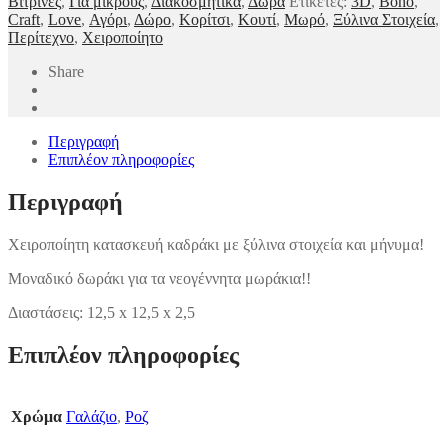
Βιτρίνες
,
Για μικρούς
,
Διακοσμητικά
,
Δώρα
Ετικέτες:
3D
,
Boho
,
Craft
,
Love
,
Αγόρι
,
Δώρο
,
Κορίτσι
,
Κουτί
,
Μωρό
,
Ξύλινα Στοιχεία
,
Περίτεχνο
,
Χειροποίητο
Share
Περιγραφή
Επιπλέον πληροφορίες
Περιγραφή
Χειροποίητη κατασκευή καδράκι με ξύλινα στοιχεία και μήνυμα!
Μοναδικό δωράκι για τα νεογέννητα μωράκια!!
Διαστάσεις: 12,5 x 12,5 x 2,5
Επιπλέον πληροφορίες
Χρώμα
Γαλάζιο
,
Ροζ