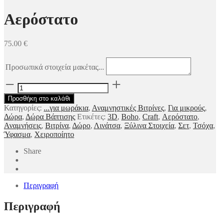
Αερόστατο
75.00
€
Προσωπικά στοιχεία μακέτας...
Αερόστατο
ποσότητα
Προσθήκη στο καλάθι
Κατηγορίες:
...για μωράκια
,
Αναμνηστικές Βιτρίνες
,
Για μικρούς
,
Δώρα
,
Δώρα Βάπτισης
Ετικέτες:
3D
,
Boho
,
Craft
,
Αερόστατο
,
Αναμνήσεις
,
Βιτρίνα
,
Δώρο
,
Λινάτσα
,
Ξύλινα Στοιχεία
,
Σετ
,
Τσόχα
,
Ύφασμα
,
Χειροποίητο
Share
Περιγραφή
Περιγραφή