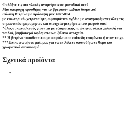
Φυλάξτε τις πιο γλυκές αναμνήσεις σε μοναδικά σετ!
Μια υπέροχη προσθήκη για το βρεφικό-παιδικό δωμάτιο!
Ξύλινη Βιτρίνα με πρόσοψη pvc 40x50x4
με εσωτερικό, χειροποίητο, υφασμάτινο σχέδιο με αναγραφόμενες όλες τις
σημαντικές ημερομηνίες και στοιχεία-μετρήσεις του μωρού σας!
*όλες οι κατασκευές γίνονται με εξαιρετικής ποιότητας υλικά ,ασφαλή για
παιδιά, βαμβακερά υφάσματα και ξύλινα στοιχεία.
** Η βιτρίνα τοποθετείται με ασφάλεια σε επίπεδη επιφάνεια ή στον τοίχο.
***Επικοινωνήστε μαζί μας για να επιλέξετε οποιοδήποτε θέμα και
χρωματικό συνδυασμό!.
Σχετικά προϊόντα