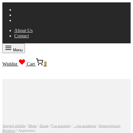
About Us
Contact
Menu
Wishlist
Cart
0
Αρχική σελίδα
/
Shop
/
Δώρα
/
Για μικρούς
/
...για μωράκια
/
Αναμνηστικές
Βιτρίνες
/
Αερόστατο