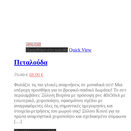
-
9
%
Off
Προσθήκη στο καλάθι
Quick View
Πεταλούδα
Original
Η
75.00
€
68.00
€
price
τρέχουσα
Φυλάξτε τις πιο γλυκές αναμνήσεις σε μοναδικά σετ! Μια
was:
τιμή
υπέροχη προσθήκη για το βρεφικό-παιδικό δωμάτιο! Το σετ
75.00 €.
είναι:
περιλαμβάνει: Ξύλινη Βιτρίνα με πρόσοψη pvc 40x50x4 με
68.00 €.
εσωτερικό, χειροποίητο, υφασμάτινο σχέδιο με
αναγραφόμενες όλες τις σημαντικές ημερομηνίες και
στοιχεία-μετρήσεις του μωρού σας! Ξύλινο Κουτί για τα
πρώτα αναμνηστικά χειροποίητο και σχεδιασμένο σύμφωνα
[…]