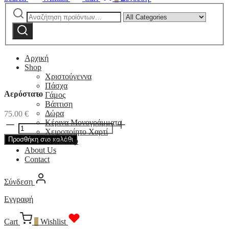
Αναζήτηση
Narrow
για:
by
Αναζήτηση
category:
Αρχική
Shop
Χριστούγεννα
Πάσχα
Αερόστατο
Γάμος
Βάπτιση
Δώρα
75.00
€
Αερόστατο
Κέρινα Μονογράμματα
ποσότητα
Χειροποίητο Χαρτί
Προσθήκη στο καλάθι
Workshop
About Us
Contact
Σύνδεση
Εγγραφή
Cart
0
Wishlist