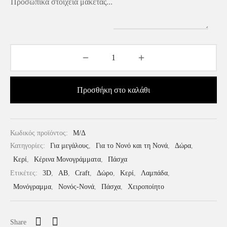
Προσωπικά στοιχεία μακέτας...
Προσθήκη στο καλάθι
Κωδικός προϊόντος:
Μ/Δ
Κατηγορίες:
Για μεγάλους
,
Για το Νονό και τη Νονά
,
Δώρα
,
Κερί
,
Κέρινα Μονογράμματα
,
Πάσχα
Ετικέτες:
3D
,
AB
,
Craft
,
Δώρο
,
Κερί
,
Λαμπάδα
,
Μονόγραμμα
,
Νονός-Νονά
,
Πάσχα
,
Χειροποίητο
Share