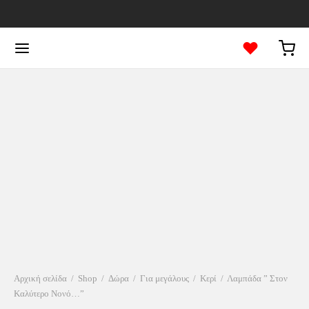
Αρχική σελίδα
/
Shop
/
Δώρα
/
Για μεγάλους
/
Κερί
/
Λαμπάδα ” Στον
Καλύτερο Νονό…”