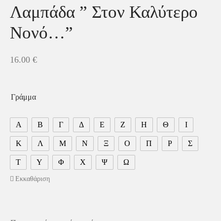
Λαμπάδα ” Στον Καλύτερο
Νονό…”
16.00
€
Γράμμα
Α
Β
Γ
Δ
Ε
Ζ
Η
Θ
Ι
Κ
Λ
Μ
Ν
Ξ
Ο
Π
Ρ
Σ
Τ
Υ
Φ
Χ
Ψ
Ω
Εκκαθάριση