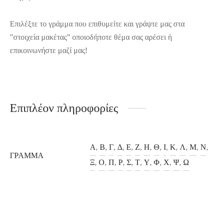
Επιλέξτε το γράμμα που επιθυμείτε και γράψτε μας στα
”στοιχεία μακέτας” οποιοδήποτε θέμα σας αρέσει ή
επικοινωνήστε μαζί μας!
Επιπλέον πληροφορίες
Α
,
Β
,
Γ
,
Δ
,
Ε
,
Ζ
,
Η
,
Θ
,
Ι
,
Κ
,
Λ
,
Μ
,
Ν
,
ΓΡΆΜΜΑ
Ξ
,
Ο
,
Π
,
Ρ
,
Σ
,
Τ
,
Υ
,
Φ
,
Χ
,
Ψ
,
Ω