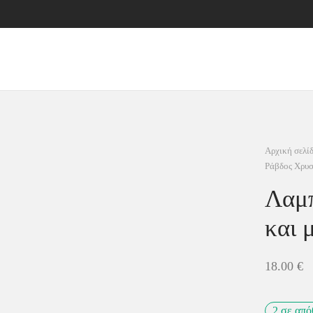
Αρχική σελί
Ράβδος Χρυσ
Λαμ
και 
18.00
€
2 σε απ