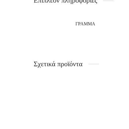
Επιπλέον πληροφορίες
ΓΡΆΜΜΑ
Σχετικά προϊόντα
Ουράνιο Τόξο
Prince
15.00
€
22.00