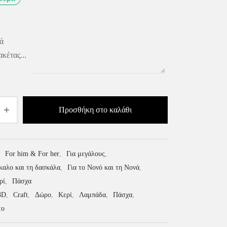
ά
ακέτας...
Προσθήκη στο καλάθι
:
For him & For her
,
Για μεγάλους
,
καλο και τη δασκάλα
,
Για το Νονό και τη Νονά
,
ρί
,
Πάσχα
3D
,
Craft
,
Δώρο
,
Κερί
,
Λαμπάδα
,
Πάσχα
,
το