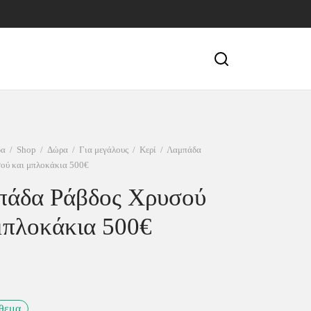
δα
/
Shop
/
Δώρα
/
Για μεγάλους
/
Κερί
/
Λαμπάδα
ού και μπλοκάκια 500€
πάδα Ράβδος Χρυσού
μπλοκάκια 500€
όθεμα