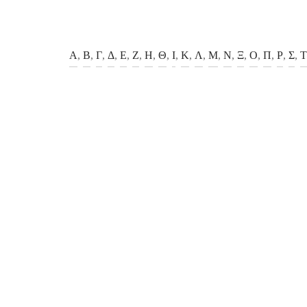
Α
,
Β
,
Γ
,
Δ
,
Ε
,
Ζ
,
Η
,
Θ
,
Ι
,
Κ
,
Λ
,
Μ
,
Ν
,
Ξ
,
Ο
,
Π
,
Ρ
,
Σ
,
Τ
 Elephant
Ουράνιο Τόξο
€
15.00
€