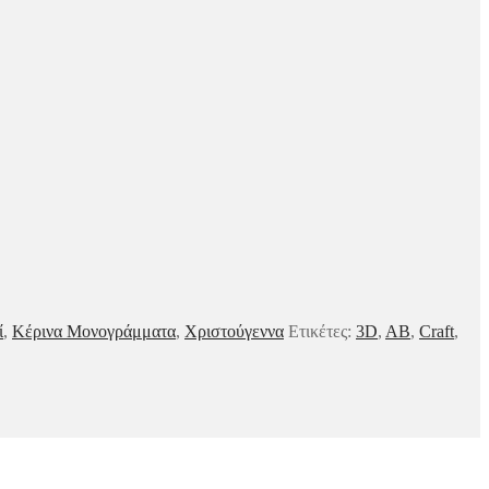
ί
,
Κέρινα Μονογράμματα
,
Χριστούγεννα
Ετικέτες:
3D
,
AB
,
Craft
,