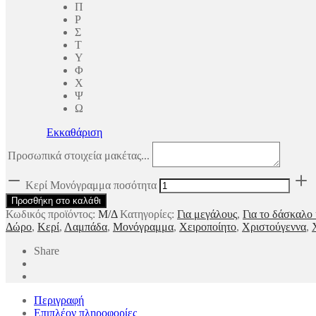
Π
Ρ
Σ
Τ
Υ
Φ
Χ
Ψ
Ω
Εκκαθάριση
Προσωπικά στοιχεία μακέτας...
Κερί Μονόγραμμα ποσότητα
Προσθήκη στο καλάθι
Κωδικός προϊόντος:
Μ/Δ
Κατηγορίες:
Για μεγάλους
,
Για το δάσκαλο
Δώρο
,
Κερί
,
Λαμπάδα
,
Μονόγραμμα
,
Χειροποίητο
,
Χριστούγεννα
,
Share
Περιγραφή
Επιπλέον πληροφορίες