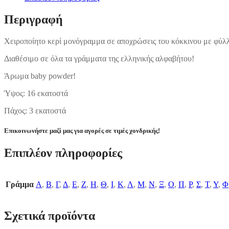
Περιγραφή
Χειροποίητο κερί μονόγραμμα σε αποχρώσεις του κόκκινου με φύλ
Διαθέσιμο σε όλα τα γράμματα της ελληνικής αλφαβήτου!
Άρωμα baby powder!
Ύψος: 16 εκατοστά
Πάχος: 3 εκατοστά
Επικοινωνήστε μαζί μας για αγορές σε τιμές χονδρικής!
Επιπλέον πληροφορίες
Γράμμα
Α
,
Β
,
Γ
,
Δ
,
Ε
,
Ζ
,
Η
,
Θ
,
Ι
,
Κ
,
Λ
,
Μ
,
Ν
,
Ξ
,
Ο
,
Π
,
Ρ
,
Σ
,
Τ
,
Υ
,
Φ
Σχετικά προϊόντα