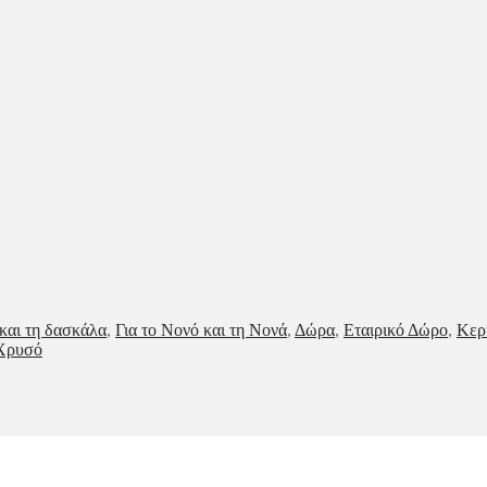
 και τη δασκάλα
,
Για το Νονό και τη Νονά
,
Δώρα
,
Εταιρικό Δώρο
,
Κερ
Χρυσό