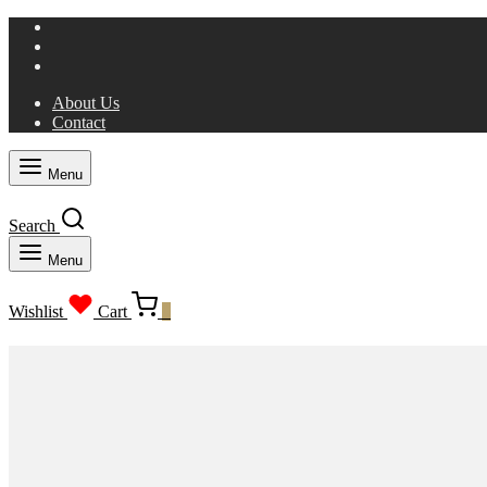
About Us
Contact
Menu
Search
Menu
Wishlist
Cart
0