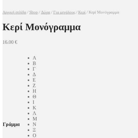
Αρχική σελίδα
/
Shop
/
Δώρα
/
Για μεγάλους
/
Κερί
/
Κερί Μονόγραμμα
Κερί Μονόγραμμα
16.00
€
Α
Β
Γ
Δ
Ε
Ζ
Η
Θ
Ι
Κ
Λ
Μ
Γράμμα
Ν
Ξ
Ο