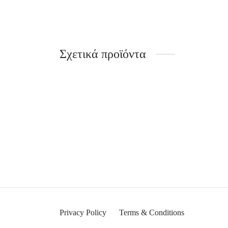
Σχετικά προϊόντα
-
%
Ουράνιο Τόξο
Συννεφ
75.00
15.00
€
Privacy Policy
Terms & Conditions