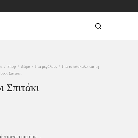
δα
/
Shop
/
Δώρα
/
Για μεγάλους
/
Για το δάσκαλο και τη
ούρι Σπιτάκι
ι Σπιτάκι
 στοιχεία μακέτας...