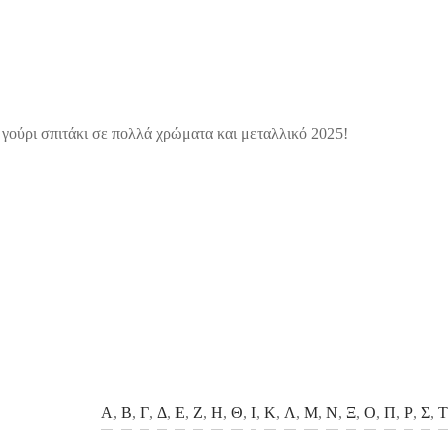
 γούρι σπιτάκι σε πολλά χρώματα και μεταλλικό 2025!
Α
,
Β
,
Γ
,
Δ
,
Ε
,
Ζ
,
Η
,
Θ
,
Ι
,
Κ
,
Λ
,
Μ
,
Ν
,
Ξ
,
Ο
,
Π
,
Ρ
,
Σ
,
Τ