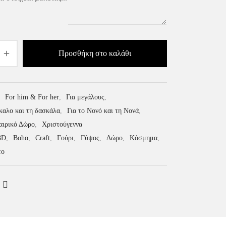
Προσθήκη στο καλάθι
:
For him & For her
,
Για μεγάλους
,
καλο και τη δασκάλα
,
Για το Νονό και τη Νονά
,
αιρικό Δώρο
,
Χριστούγεννα
3D
,
Boho
,
Craft
,
Γούρι
,
Γύψος
,
Δώρο
,
Κόσμημα
,
το