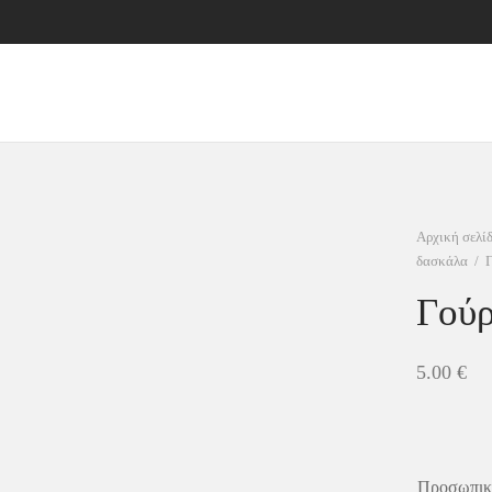
Αρχική σελί
δασκάλα
/
Γ
Γούρ
5.00
€
Προσωπικά