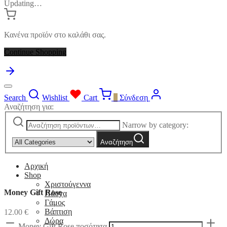
Updating…
Κανένα προϊόν στο καλάθι σας.
Continue Shopping
Search
Wishlist
Cart
0
Σύνδεση
Αναζήτηση για:
Narrow by category:
Αναζήτηση
Αρχική
Shop
Χριστούγεννα
Money Gift Rose
Πάσχα
Γάμος
Βάπτιση
12.00
€
Δώρα
Money Gift Rose ποσότητα