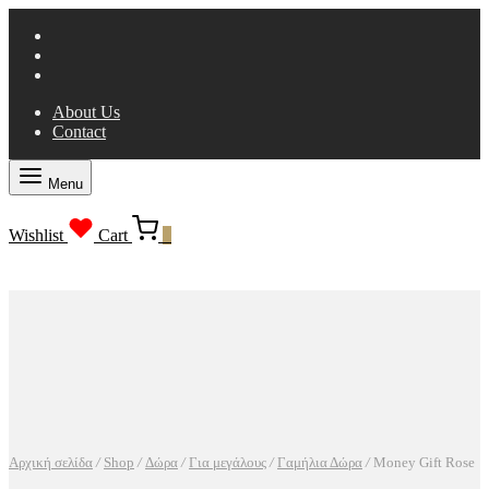
About Us
Contact
Menu
Wishlist
Cart
0
Αρχική σελίδα
/
Shop
/
Δώρα
/
Για μεγάλους
/
Γαμήλια Δώρα
/
Money Gift Rose