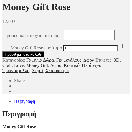
Money Gift Rose
12.00
€
Προσωπικά στοιχεία μακέτας...
Money Gift Rose ποσότητα
Προσθήκη στο καλάθι
Κατηγορίες:
Γαμήλια Δώρα
,
Για μεγάλους
,
Δώρα
Ετικέτες:
3D
,
Craft
,
Love
,
Money Gift
,
Δώρο
,
Κοπτικό
,
Περίτεχνο
,
Τριαντάφυλλο
,
Χαρτί
,
Χειροποίητο
Share
Περιγραφή
Περιγραφή
Money Gift Rose