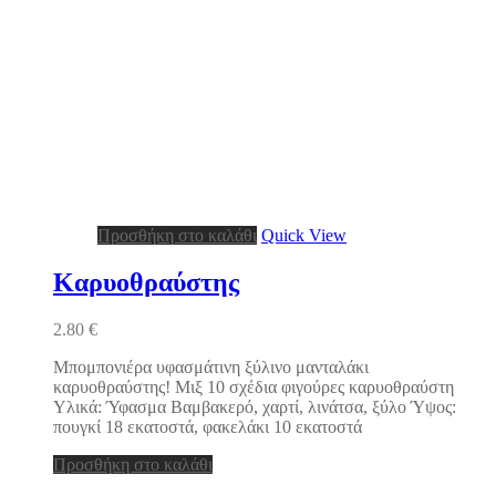
Προσθήκη στο καλάθι
Quick View
Καρυοθραύστης
2.80
€
Μπομπονιέρα υφασμάτινη ξύλινο μανταλάκι
καρυοθραύστης! Μιξ 10 σχέδια φιγούρες καρυοθραύστη
Υλικά: Ύφασμα Βαμβακερό, χαρτί, λινάτσα, ξύλο Ύψος:
πουγκί 18 εκατοστά, φακελάκι 10 εκατοστά
Προσθήκη στο καλάθι