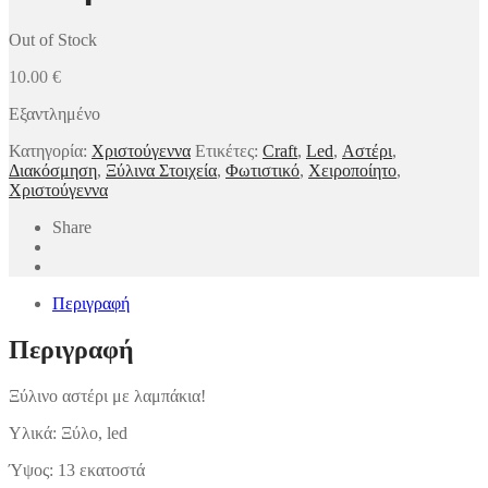
Out of Stock
10.00
€
Εξαντλημένο
Κατηγορία:
Χριστούγεννα
Ετικέτες:
Craft
,
Led
,
Αστέρι
,
Διακόσμηση
,
Ξύλινα Στοιχεία
,
Φωτιστικό
,
Χειροποίητο
,
Χριστούγεννα
Share
Περιγραφή
Περιγραφή
Ξύλινο αστέρι με λαμπάκια!
Υλικά: Ξύλο, led
Ύψος: 13 εκατοστά