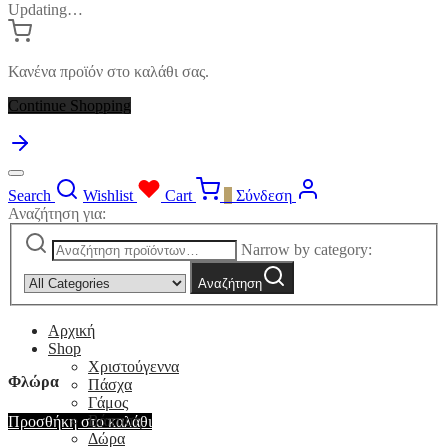
Updating…
Κανένα προϊόν στο καλάθι σας.
Continue Shopping
Search
Wishlist
Cart
0
Σύνδεση
Αναζήτηση για:
Narrow by category:
Αναζήτηση
Αρχική
Shop
Χριστούγεννα
Φλώρα
Πάσχα
Γάμος
Βάπτιση
Προσθήκη στο καλάθι
Δώρα