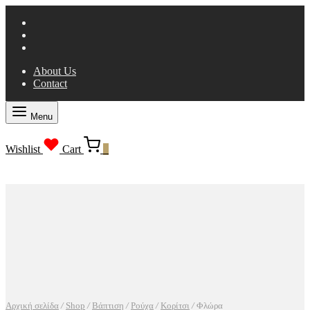
About Us
Contact
Menu
Wishlist
Cart
0
Αρχική σελίδα
/
Shop
/
Βάπτιση
/
Ρούχα
/
Κορίτσι
/
Φλώρα