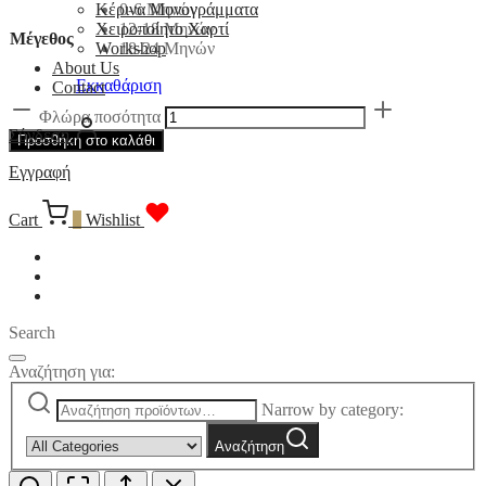
0-6 Μηνών
Κέρινα Μονογράμματα
12-18 Μηνών
Χειροποίητο Χαρτί
Μέγεθος
18-24 Μηνών
Workshop
About Us
Εκκαθάριση
Contact
Φλώρα ποσότητα
Σύνδεση
Προσθήκη στο καλάθι
Εγγραφή
Cart
0
Wishlist
Search
Αναζήτηση για:
Narrow by category:
Αναζήτηση