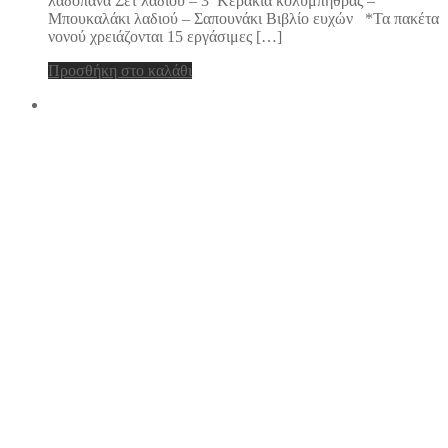
λαδόπανα Σετ λαδιού – 3 Κεράκια κολυμπήθρας –
Μπουκαλάκι λαδιού – Σαπουνάκι Βιβλίο ευχών *Τα πακέτα
νονού χρειάζονται 15 εργάσιμες […]
Προσθήκη στο καλάθι