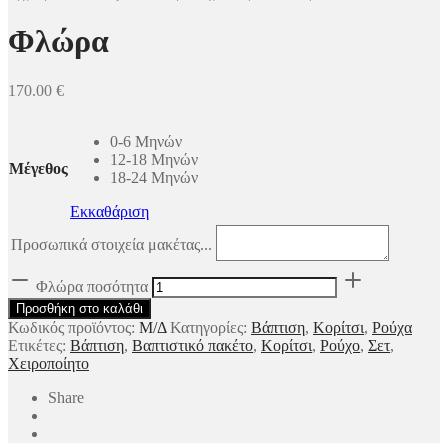
Φλώρα
170.00
€
0-6 Μηνών
12-18 Μηνών
Μέγεθος
18-24 Μηνών
Εκκαθάριση
Προσωπικά στοιχεία μακέτας...
Φλώρα ποσότητα
Προσθήκη στο καλάθι
Κωδικός προϊόντος:
Μ/Δ
Κατηγορίες:
Βάπτιση
,
Κορίτσι
,
Ρούχα
Ετικέτες:
Βάπτιση
,
Βαπτιστικό πακέτο
,
Κορίτσι
,
Ρούχο
,
Σετ
,
Χειροποίητο
Share