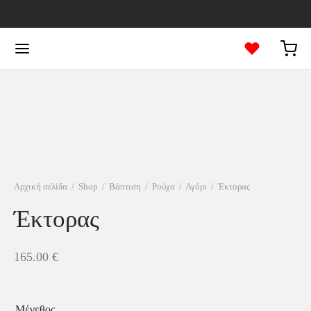
Αρχική σελίδα
/
Shop
/
Βάπτιση
/
Ρούχα
/
Αγόρι
/
Έκτορας
Έκτορας
165.00
€
Μέγεθος