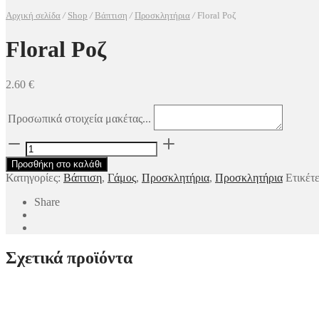
Αρχική σελίδα
/
Shop
/
Βάπτιση
/
Προσκλητήρια
/
Floral Ροζ
Floral Ροζ
2.60
€
Προσωπικά στοιχεία μακέτας...
Floral
Ροζ
Προσθήκη στο καλάθι
ποσότητα
Κατηγορίες:
Βάπτιση
,
Γάμος
,
Προσκλητήρια
,
Προσκλητήρια
Ετικέτ
Share
Σχετικά προϊόντα