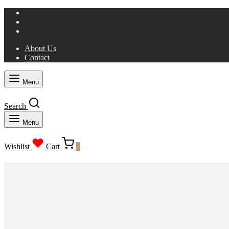
About Us
Contact
Menu
Search
Menu
Wishlist
Cart
0