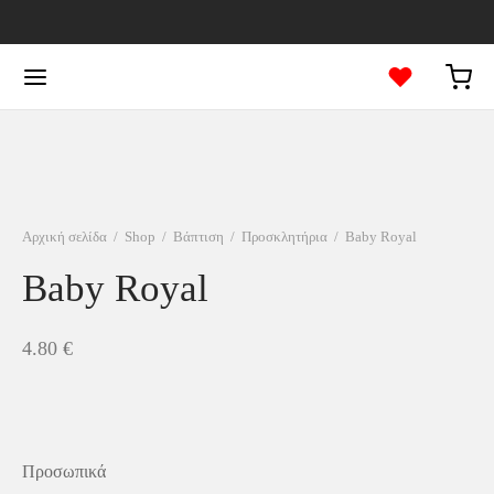
Αρχική σελίδα
/
Shop
/
Βάπτιση
/
Προσκλητήρια
/
Baby Royal
Baby Royal
4.80
€
Προσωπικά