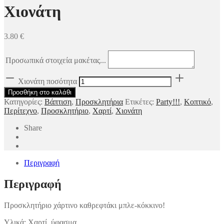
Χιονάτη
3.80
€
Προσωπικά στοιχεία μακέτας...
Χιονάτη ποσότητα
Προσθήκη στο καλάθι
Κατηγορίες:
Βάπτιση
,
Προσκλητήρια
Ετικέτες:
Party!!!
,
Κοπτικό
,
Περίτεχνο
,
Προσκλητήριο
,
Χαρτί
,
Χιονάτη
Share
Περιγραφή
Περιγραφή
Προσκλητήριο χάρτινο καθρεφτάκι μπλε-κόκκινο!
Υλικά: Χαρτί, ύφασμα