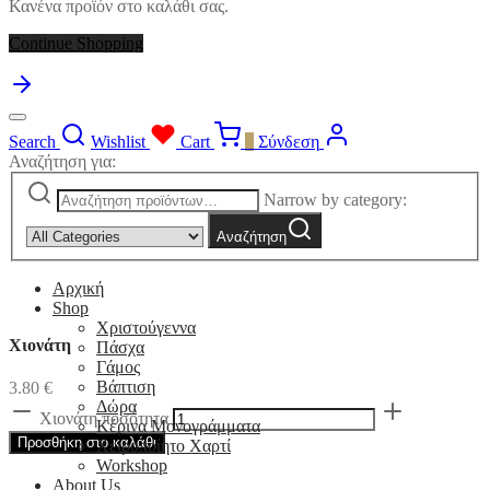
Κανένα προϊόν στο καλάθι σας.
Continue Shopping
Search
Wishlist
Cart
0
Σύνδεση
Αναζήτηση για:
Narrow by category:
Αναζήτηση
Αρχική
Shop
Χριστούγεννα
Χιονάτη
Πάσχα
Γάμος
Βάπτιση
3.80
€
Δώρα
Χιονάτη ποσότητα
Κέρινα Μονογράμματα
Προσθήκη στο καλάθι
Χειροποίητο Χαρτί
Workshop
About Us