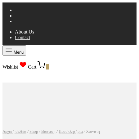
About Us
Contact
Menu
Wishlist
Cart
0
Αρχική σελίδα
/
Shop
/
Βάπτιση
/
Προσκλητήρια
/
Χιονάτη