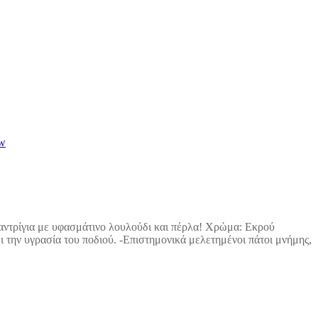
ew
σπαντρίγια με υφασμάτινo λουλούδι και πέρλα! Χρώμα: Εκρού
ι την υγρασία του ποδιού. -Επιστημονικά μελετημένοι πάτοι μνήμης,