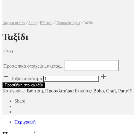
Αρχική σελίδα
/
Shop
/
Βάπτιση
/
Προσκλητήρια
/
Ταξίδι
Ταξίδι
2.20
€
Προσωπικά στοιχεία μακέτας...
Ταξίδι ποσότητα
Προσθήκη στο καλάθι
Κατηγορίες:
Βάπτιση
,
Προσκλητήρια
Ετικέτες:
Boho
,
Craft
,
Party!!!
Share
Περιγραφή