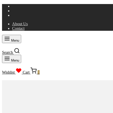
About Us
Contact
Menu
Search
Menu
Wishlist
Cart
0