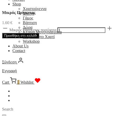
Shop
Χριστούγεννα
Μικρός Πρίγκιπας
Πάσχα
Γάμος
1.60
€
Βάπτιση
Δώρα
Μικρός Πρίγκιπας ποσότητα
Κέρινα Μονογράμματα
Προσθήκη στο καλάθι
Χειροποίητο Χαρτί
Workshop
About Us
Contact
Σύνδεση
Εγγραφή
Cart
0
Wishlist
Search