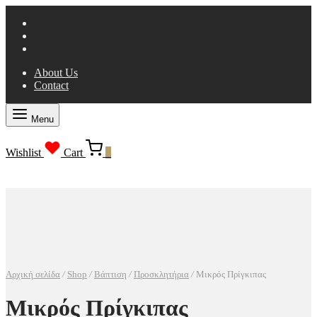
About Us
Contact
Menu
Wishlist
Cart
0
Αρχική σελίδα
/
Shop
/
Βάπτιση
/
Προσκλητήρια
/
Μικρός Πρίγκιπας
Μικρός Πρίγκιπας