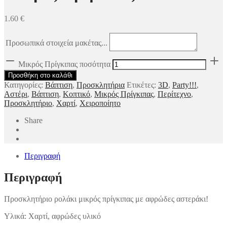
1.60
€
Προσωπικά στοιχεία μακέτας...
Μικρός Πρίγκιπας ποσότητα
Προσθήκη στο καλάθι
Κατηγορίες:
Βάπτιση
,
Προσκλητήρια
Ετικέτες:
3D
,
Party!!!
,
Αστέρι
,
Βάπτιση
,
Κοπτικό
,
Μικρός Πρίγκιπας
,
Περίτεχνο
,
Προσκλητήριο
,
Χαρτί
,
Χειροποίητο
Share
Περιγραφή
Περιγραφή
Προσκλητήριο ρολάκι μικρός πρίγκιπας με αφρώδες αστεράκι!
Υλικά: Χαρτί, αφρώδες υλικό