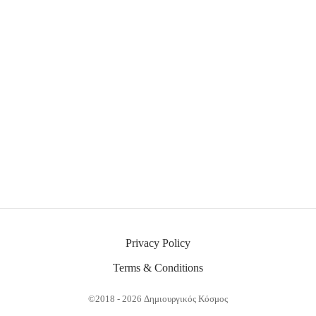
Λεβάντα
Paradise City
48.00
€
3.20
€
Rock Star
Floral Ροζ
1.40
€
2.60
€
Privacy Policy
Terms & Conditions
©2018 - 2026 Δημιουργικός Κόσμος