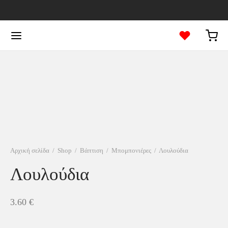
Αρχική σελίδα
/
Shop
/
Βάπτιση
/
Μπομπονιέρες
/
Λουλούδια
Λουλούδια
3.60
€