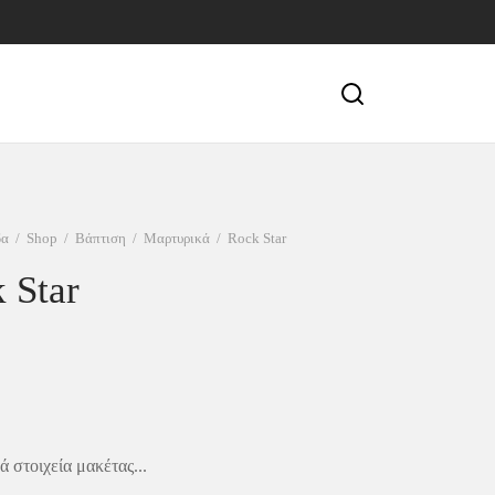
δα
/
Shop
/
Βάπτιση
/
Μαρτυρικά
/
Rock Star
 Star
 στοιχεία μακέτας...