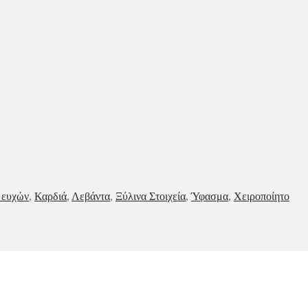
 ευχών
,
Καρδιά
,
Λεβάντα
,
Ξύλινα Στοιχεία
,
Ύφασμα
,
Χειροποίητο