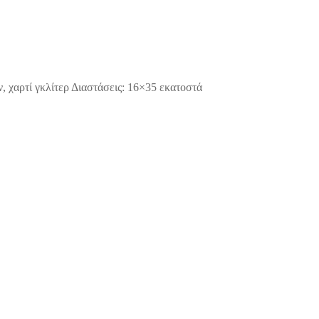
ν, χαρτί γκλίτερ Διαστάσεις: 16×35 εκατοστά