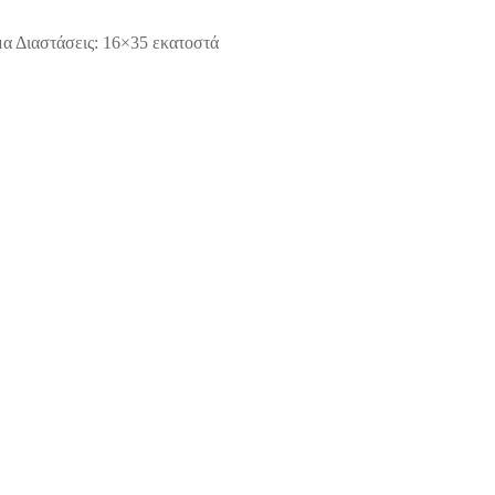
μα Διαστάσεις: 16×35 εκατοστά