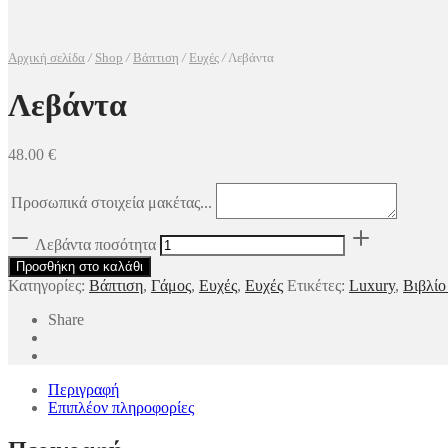
Αρχική σελίδα
/
Shop
/
Βάπτιση
/
Ευχές
/
Λεβάντα
Λεβάντα
48.00
€
Προσωπικά στοιχεία μακέτας...
Λεβάντα ποσότητα
Προσθήκη στο καλάθι
Κατηγορίες:
Βάπτιση
,
Γάμος
,
Ευχές
,
Ευχές
Ετικέτες:
Luxury
,
Βιβλίο
Share
Περιγραφή
Επιπλέον πληροφορίες