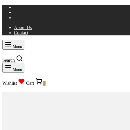
About Us
Contact
Menu
Search
Menu
Wishlist
Cart
0