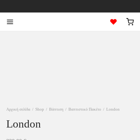
Αρχική σελίδα
/
Shop
/
Βάπτιση
/
Βαπτιστικό Πακέτο
/
London
London