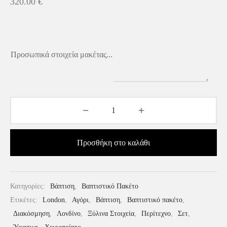
320.00
€
Προσωπικά στοιχεία μακέτας...
Προσθήκη στο καλάθι
Κατηγορίες:
Βάπτιση
,
Βαπτιστικό Πακέτο
Ετικέτες:
London
,
Αγόρι
,
Βάπτιση
,
Βαπτιστικό πακέτο
,
Διακόσμηση
,
Λονδίνο
,
Ξύλινα Στοιχεία
,
Περίτεχνο
,
Σετ
,
Ύφασμα
,
Χειροποίητο