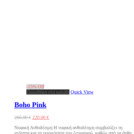
-
15
%
Off
Προσθήκη στο καλάθι
Quick View
Boho Pink
Original
Η
260.00
€
220.00
€
price
τρέχουσα
Νυφική Ανθοδέσμη Η νυφική ανθοδέσμη συμβολίζει τη
was:
τιμή
νεότητα και τη γονιμότητα του ζευγαριού, καθώς από τα άνθη
260.00 €.
είναι: