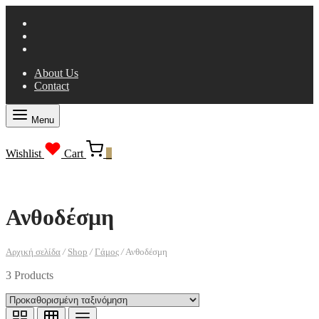
About Us
Contact
Menu
Wishlist
Cart
0
Ανθοδέσμη
Αρχική σελίδα
/
Shop
/
Γάμος
/
Ανθοδέσμη
3 Products