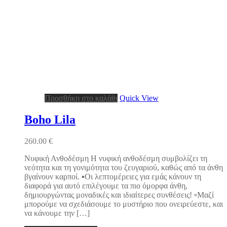
Προσθήκη στο καλάθι
Quick View
Boho Lila
260.00
€
Νυφική Ανθοδέσμη Η νυφική ανθοδέσμη συμβολίζει τη
νεότητα και τη γονιμότητα του ζευγαριού, καθώς από τα άνθη
βγαίνουν καρποί. ▪️Οι λεπτομέρειες για εμάς κάνουν τη
διαφορά για αυτό επιλέγουμε τα πιο όμορφα άνθη,
δημιουργώντας μοναδικές και ιδιαίτερες συνθέσεις! ▫️Μαζί
μπορούμε να σχεδιάσουμε το μυστήριο που ονειρεύεστε, και
να κάνουμε την […]