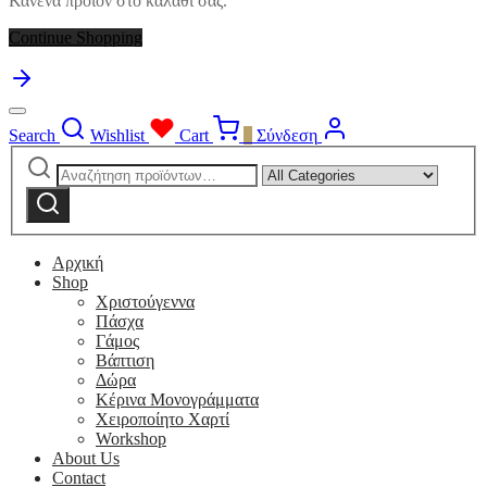
Κανένα προϊόν στο καλάθι σας.
Continue Shopping
Search
Wishlist
Cart
0
Σύνδεση
Αναζήτηση
Narrow
για:
by
Αναζήτηση
category:
Αρχική
Shop
Χριστούγεννα
Πάσχα
Γάμος
Βάπτιση
Δώρα
Κέρινα Μονογράμματα
Χειροποίητο Χαρτί
Workshop
About Us
Contact