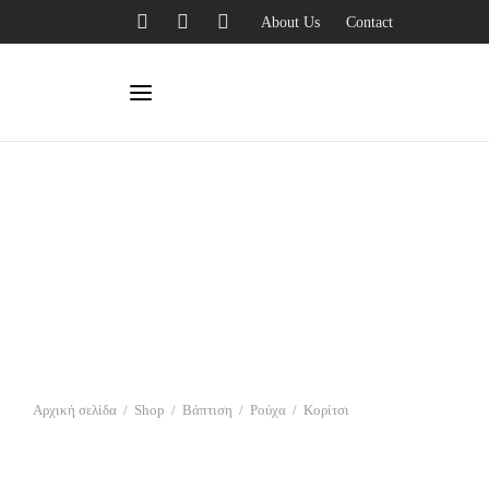
About Us
Contact
Αρχική σελίδα
/
Shop
/
Βάπτιση
/
Ρούχα
/
Κορίτσι