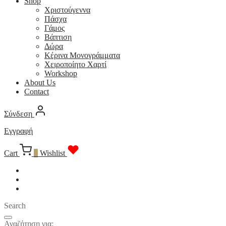
Shop
Χριστούγεννα
Πάσχα
Γάμος
Βάπτιση
Δώρα
Κέρινα Μονογράμματα
Χειροποίητο Χαρτί
Workshop
About Us
Contact
Σύνδεση
Εγγραφή
Cart
0
Wishlist
Search
Αναζήτηση για: