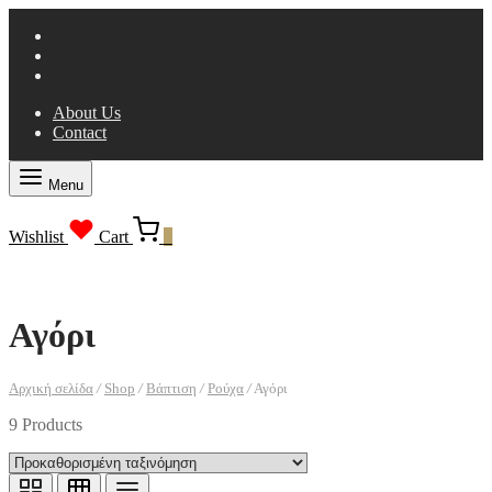
About Us
Contact
Menu
Wishlist
Cart
0
Αγόρι
Αρχική σελίδα
/
Shop
/
Βάπτιση
/
Ρούχα
/
Αγόρι
9 Products