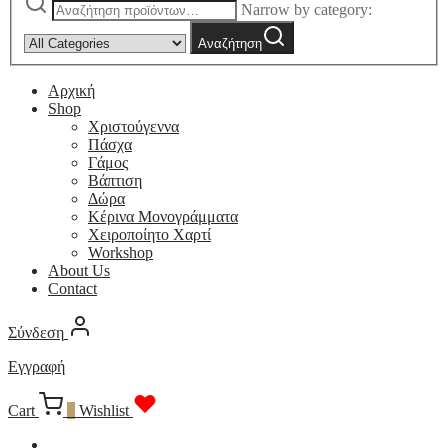
Narrow by category:
Αναζήτηση
Αρχική
Shop
Χριστούγεννα
Πάσχα
Γάμος
Βάπτιση
Δώρα
Κέρινα Μονογράμματα
Χειροποίητο Χαρτί
Workshop
About Us
Contact
Σύνδεση
Εγγραφή
Cart
0
Wishlist