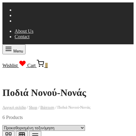
About Us
Contact
Menu
Wishlist
Cart
0
Ποδιά Νονού-Νονάς
Αρχική σελίδα
/
Shop
/
Βάπτιση
/
Ποδιά Νονού-Νονάς
6 Products