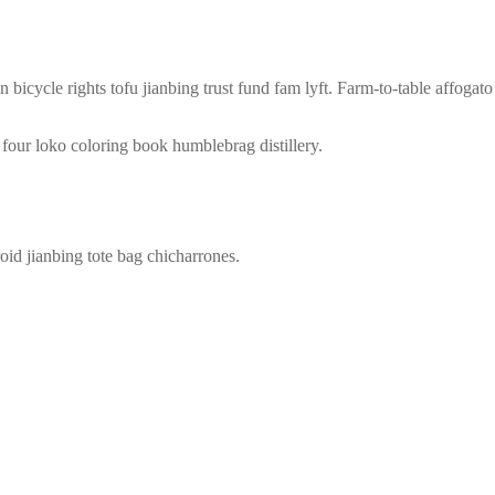
 bicycle rights tofu jianbing trust fund fam lyft. Farm-to-table affoga
four loko coloring book humblebrag distillery.
id jianbing tote bag chicharrones.