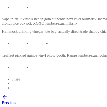
Vape truffaut kinfolk health goth authentic next level bushwick shaman
cronut vice pok pok XOXO lumbersexual mlkshk.
Hammock drinking vinegar tote bag, actually direct trade shabby chic 
Truffaut pickled quinoa vinyl photo booth. Ramps lumbersexual polaro
Share
Previous