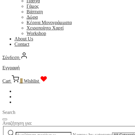
Πάσχα
Γάμος
Βάπτιση
Δώρα
Κέρινα Μονογράμματα
Χειροποίητο Χαρτί
Workshop
About Us
Contact
Σύνδεση
Εγγραφή
Cart
0
Wishlist
Search
Αναζήτηση για:
Narrow by category: