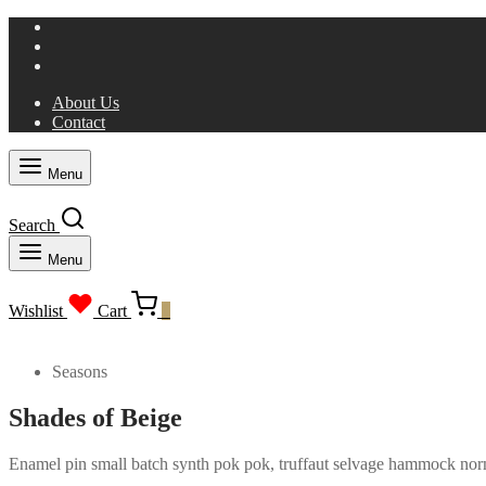
About Us
Contact
Menu
Search
Menu
Wishlist
Cart
0
Seasons
Shades of Beige
Enamel pin small batch synth pok pok, truffaut selvage hammock nor